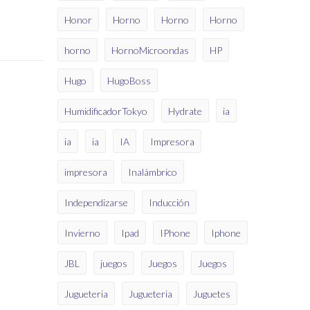
Honor
Horno
Horno
Horno
horno
HornoMicroondas
HP
Hugo
HugoBoss
HumidificadorTokyo
Hydrate
ia
ia
ia
IA
Impresora
impresora
Inalámbrico
Independizarse
Inducción
Invierno
Ipad
IPhone
Iphone
JBL
juegos
Juegos
Juegos
Jugueteria
Jugueteria
Juguetes