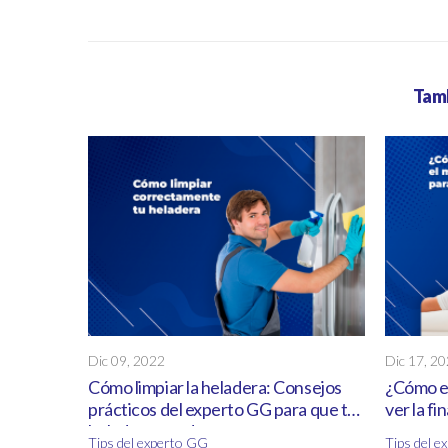
Tamb
Dic 09, 2022
Dic 17, 2
Cómo limpiar la heladera: Consejos
¿Cómo el
prácticos del experto GG para que tu
ver la fi
heladera quede como nueva.
Tips del experto GG
Tips del 