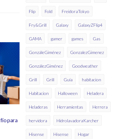
Flip
Fold
FreidoraTokyo
Fry&Grill
Galaxy
GalaxyZFlip4
GAMA
gamer
games
Gas
Ene 26, 2023
Ene 27, 20
GonzáleGiménez
GonzalezGimenez
¡Cuidá tu acondicionador de aire en
¡Llegó el
esta época de mucho calor!
acondici
GonzálezGiménez
Goodweather
funciona
Tips del experto GG
Tips del e
Grill
Grill
Guía
habitacion
Habitacion
Halloween
Heladera
Heladeras
Herramientas
Herrera
fío para
hervidora
HidrolavadoraKarcher
Hisense
Hisense
Hogar