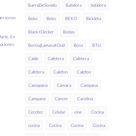
BarraDeSonido
Batidora
batidora
 personas
Beko
Beko
BEKO
Bicicleta
Black+Decker
Bodas
darte. En
opciones
BoroujLamasatOud
Boss
BTU
Cable
Cafetera
Cafetera
Cafetera
Calefon
Calefon
Camapana
Cámara
Campana
Campana
Cáncer
Carolina
Cecotec
Celular
cine
Cocina
cocina
Cocina
Cocina
Cocina