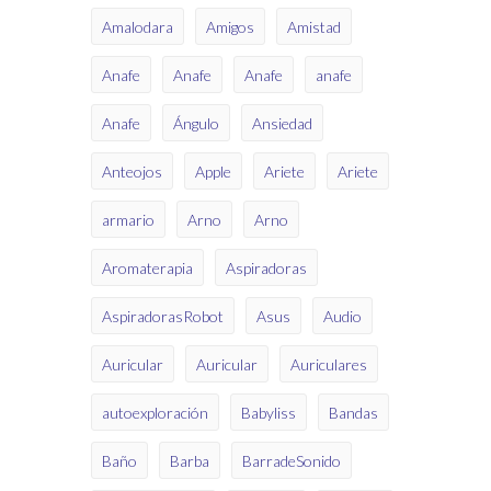
Amalodara
Amigos
Amistad
Anafe
Anafe
Anafe
anafe
Anafe
Ángulo
Ansiedad
Anteojos
Apple
Ariete
Ariete
armario
Arno
Arno
Aromaterapia
Aspiradoras
AspiradorasRobot
Asus
Audio
Auricular
Auricular
Auriculares
autoexploración
Babyliss
Bandas
Baño
Barba
BarradeSonido