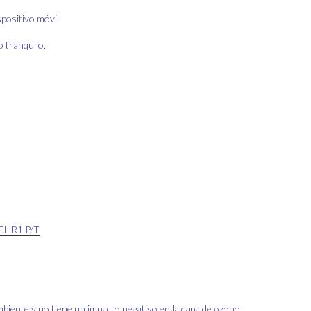
positivo móvil.
o tranquilo.
6CHR1 P/T
ambiente y no tiene un impacto negativo en la capa de ozono.