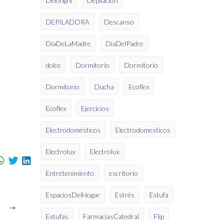
Delonghi
Depilación
DEPILADORA
Descanso
DíaDeLaMadre
DiaDelPadre
dolce
Dormitorio
Dormitorio
Dormitorio
Ducha
Ecoflex
Ecoflex
Ejercicios
Electrodomésticos
Electrodomesticos
Electrolux
Electrolux
Entretenimiento
escritorio
EspaciosDelHogar
Estrés
Estufa
Estufas
FarmaciasCatedral
Flip