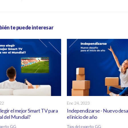
ién te puede interesar
022
Ene 24, 2023
egir el mejor Smart TV para
Independizarse - Nuevo desa
nal del Mundial?
el inicio de año
experto GG
Tips del experto GG