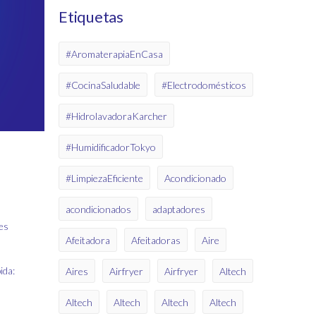
Etiquetas
#AromaterapiaEnCasa
#CocinaSaludable
#Electrodomésticos
#HidrolavadoraKarcher
#HumidificadorTokyo
#LimpiezaEficiente
Acondicionado
acondicionados
adaptadores
des
Afeitadora
Afeitadoras
Aire
ida:
Aires
Airfryer
Airfryer
Altech
Altech
Altech
Altech
Altech