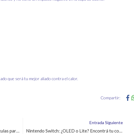
ado que será tu mejor aliado contra el calor.
Compartir:
Entrada Siguiente
Aterradora diversión: ¡Disfrutá de películas para halloween con una tv de González Giménez!
Nintendo Switch: ¿OLED o Lite? Encontrá tu consola perfecta en González Giménez