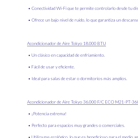
• Conectividad Wi-Fi que te permite controlarlo desde tu dis
• Ofrece un bajo nivel de ruido, lo que garantiza un descans
Acondicionador de Aire Tokyo 18.000 BTU
• Un clásico en capacidad de enfriamiento.
• Fácil de usar y eficiente.
• Ideal para salas de estar o dormitorios más amplios.
Acondicionador de Aire Tokyo 36.000 F/C ECO M21-PT-3
• ¡Potencia extrema!
• Perfecto para espacios muy grandes o comerciales.
• Utiliza gas ecológico, lo que es beneficioso para el medio 