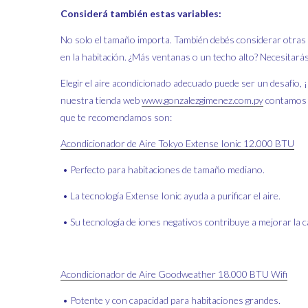
Considerá también estas variables:
No solo el tamaño importa. También debés considerar otras va
en la habitación. ¿Más ventanas o un techo alto? Necesitar
Elegir el aire acondicionado adecuado puede ser un desafío,
nuestra tienda web
www.gonzalezgimenez.com.py
contamos c
que te recomendamos son:
Acondicionador de Aire Tokyo Extense Ionic 12.000 BTU
• Perfecto para habitaciones de tamaño mediano.
• La tecnología Extense Ionic ayuda a purificar el aire.
• Su tecnología de iones negativos contribuye a mejorar la ca
Acondicionador de Aire Goodweather 18.000 BTU Wifi
• Potente y con capacidad para habitaciones grandes.