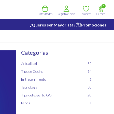
0
Listas Bodas
Registro/Inicio
Favoritos
Carrito
¿Querés ser Mayorista?
Promociones
Categorías
Actualidad
52
Tips de Cocina
14
Entretenimiento
1
Tecnología
30
Tips del experto GG
20
Niños
1