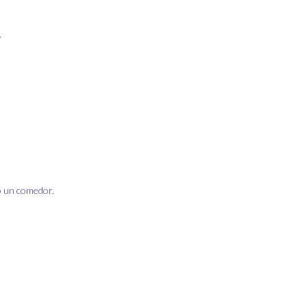
.
o un comedor.