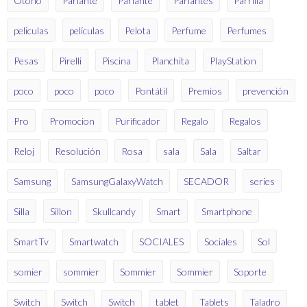
Otoño
Parlante
Parlante
Parlantes
Parrilla
peliculas
películas
Pelota
Perfume
Perfumes
Pesas
Pirelli
Piscina
Planchita
PlayStation
poco
poco
poco
Pontátil
Premios
prevención
Pro
Promocion
Purificador
Regalo
Regalos
Reloj
Resolución
Rosa
sala
Sala
Saltar
Samsung
SamsungGalaxyWatch
SECADOR
series
Silla
Sillon
Skullcandy
Smart
Smartphone
SmartTv
Smartwatch
SOCIALES
Sociales
Sol
somier
sommier
Sommier
Sommier
Soporte
Switch
Switch
Switch
tablet
Tablets
Taladro