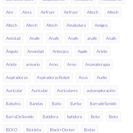
Aire
Aires
Airfryer
Airfryer
Altech
Altech
Altech
Altech
Altech
Amalodara
Amigos
Amistad
Anafe
Anafe
Anafe
anafe
Anafe
Ángulo
Ansiedad
Anteojos
Apple
Ariete
Ariete
armario
Arno
Arno
Aromaterapia
Aspiradoras
AspiradorasRobot
Asus
Audio
Auricular
Auricular
Auriculares
autoexploración
Babyliss
Bandas
Baño
Barba
BarradeSonido
BarraDeSonido
Batidora
batidora
Beko
Beko
BEKO
Bicicleta
Black+Decker
Bodas