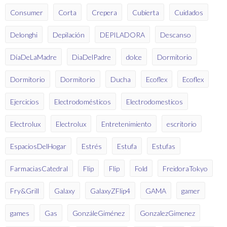
Consumer
Corta
Crepera
Cubierta
Cuidados
Delonghi
Depilación
DEPILADORA
Descanso
DíaDeLaMadre
DiaDelPadre
dolce
Dormitorio
Dormitorio
Dormitorio
Ducha
Ecoflex
Ecoflex
Ejercicios
Electrodomésticos
Electrodomesticos
Electrolux
Electrolux
Entretenimiento
escritorio
EspaciosDelHogar
Estrés
Estufa
Estufas
FarmaciasCatedral
Flip
Flip
Fold
FreidoraTokyo
Fry&Grill
Galaxy
GalaxyZFlip4
GAMA
gamer
games
Gas
GonzáleGiménez
GonzalezGimenez