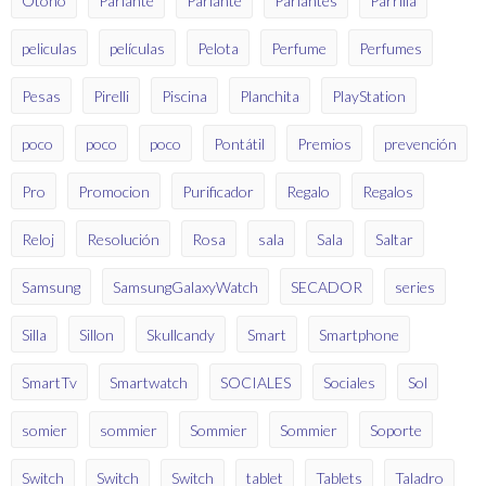
Otoño
Parlante
Parlante
Parlantes
Parrilla
peliculas
películas
Pelota
Perfume
Perfumes
Pesas
Pirelli
Piscina
Planchita
PlayStation
poco
poco
poco
Pontátil
Premios
prevención
Pro
Promocion
Purificador
Regalo
Regalos
Reloj
Resolución
Rosa
sala
Sala
Saltar
Samsung
SamsungGalaxyWatch
SECADOR
series
Silla
Sillon
Skullcandy
Smart
Smartphone
SmartTv
Smartwatch
SOCIALES
Sociales
Sol
somier
sommier
Sommier
Sommier
Soporte
Switch
Switch
Switch
tablet
Tablets
Taladro