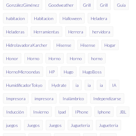
GonzálezGiménez
Goodweather
Grill
Grill
Guía
habitacion
Habitacion
Halloween
Heladera
Heladeras
Herramientas
Herrera
hervidora
HidrolavadoraKarcher
Hisense
Hisense
Hogar
Honor
Horno
Horno
Horno
horno
HornoMicroondas
HP
Hugo
HugoBoss
HumidificadorTokyo
Hydrate
ia
ia
ia
IA
Impresora
impresora
Inalámbrico
Independizarse
Inducción
Invierno
Ipad
IPhone
Iphone
JBL
juegos
Juegos
Juegos
Jugueteria
Jugueteria