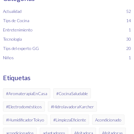
Actualidad
52
Tips de Cocina
14
Entretenimiento
1
Tecnología
30
Tips del experto GG
20
Niños
1
Etiquetas
#AromaterapiaEnCasa
#CocinaSaludable
#Electrodomésticos
#HidrolavadoraKarcher
#HumidificadorTokyo
#LimpiezaEficiente
Acondicionado
acondicionados
adaptadores
Afeitadora
Afeitadoras