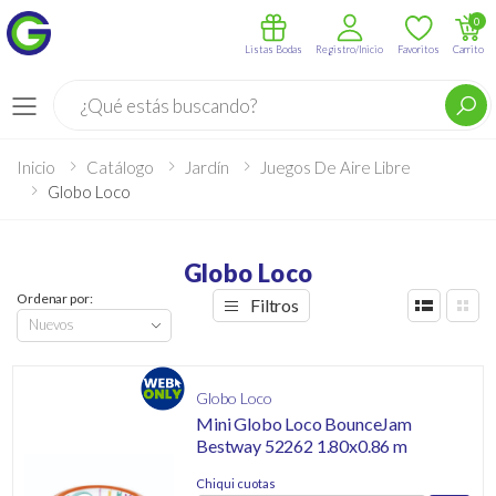
0
Listas Bodas
Registro/Inicio
Favoritos
Carrito
Buscar
Menú
Inicio
Catálogo
Jardín
Juegos De Aire Libre
Globo Loco
Globo Loco
Ordenar por:
Filtros
Globo Loco
Mini Globo Loco BounceJam
Bestway 52262 1.80x0.86 m
Chiqui cuotas