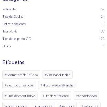
Actualidad
52
Tips de Cocina
14
Entretenimiento
1
Tecnología
30
Tips del experto GG
20
Niños
1
Etiquetas
#AromaterapiaEnCasa
#CocinaSaludable
#Electrodomésticos
#HidrolavadoraKarcher
#HumidificadorTokyo
#LimpiezaEficiente
Acondicionado
acondicionados
adaptadores
Afeitadora
Afeitadoras