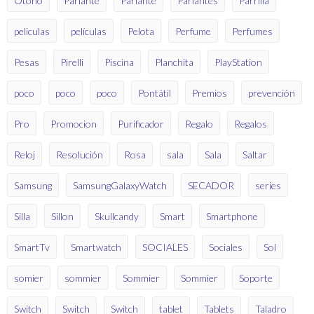
Otoño
Parlante
Parlante
Parlantes
Parrilla
peliculas
películas
Pelota
Perfume
Perfumes
Pesas
Pirelli
Piscina
Planchita
PlayStation
poco
poco
poco
Pontátil
Premios
prevención
Pro
Promocion
Purificador
Regalo
Regalos
Reloj
Resolución
Rosa
sala
Sala
Saltar
Samsung
SamsungGalaxyWatch
SECADOR
series
Silla
Sillon
Skullcandy
Smart
Smartphone
SmartTv
Smartwatch
SOCIALES
Sociales
Sol
somier
sommier
Sommier
Sommier
Soporte
Switch
Switch
Switch
tablet
Tablets
Taladro