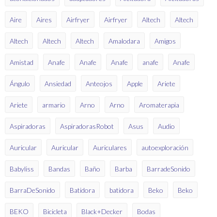
Aire
Aires
Airfryer
Airfryer
Altech
Altech
Altech
Altech
Altech
Amalodara
Amigos
Amistad
Anafe
Anafe
Anafe
anafe
Anafe
Ángulo
Ansiedad
Anteojos
Apple
Ariete
Ariete
armario
Arno
Arno
Aromaterapia
Aspiradoras
AspiradorasRobot
Asus
Audio
Auricular
Auricular
Auriculares
autoexploración
Babyliss
Bandas
Baño
Barba
BarradeSonido
BarraDeSonido
Batidora
batidora
Beko
Beko
BEKO
Bicicleta
Black+Decker
Bodas