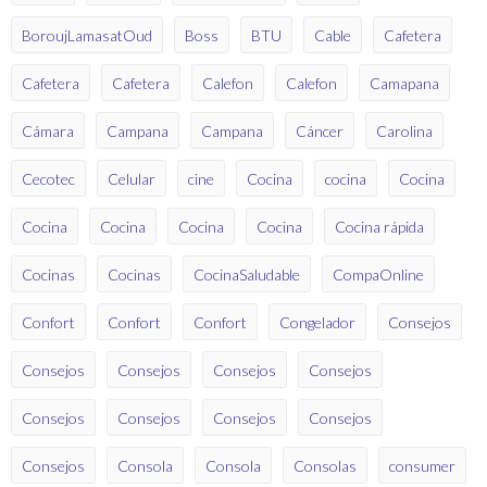
BoroujLamasatOud
Boss
BTU
Cable
Cafetera
Cafetera
Cafetera
Calefon
Calefon
Camapana
Cámara
Campana
Campana
Cáncer
Carolina
Cecotec
Celular
cine
Cocina
cocina
Cocina
Cocina
Cocina
Cocina
Cocina
Cocina rápida
Cocinas
Cocinas
CocinaSaludable
CompaOnline
Confort
Confort
Confort
Congelador
Consejos
Consejos
Consejos
Consejos
Consejos
Consejos
Consejos
Consejos
Consejos
Consejos
Consola
Consola
Consolas
consumer