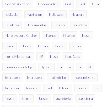
GonzálezGiménez
Goodweather
Grill
Grill
Guía
habitacion
Habitacion
Halloween
Heladera
Heladeras
Herramientas
Herrera
hervidora
HidrolavadoraKarcher
Hisense
Hisense
Hogar
Honor
Horno
Horno
Horno
horno
HornoMicroondas
HP
Hugo
HugoBoss
HumidificadorTokyo
Hydrate
ia
ia
ia
IA
Impresora
impresora
Inalámbrico
Independizarse
Inducción
Invierno
Ipad
IPhone
Iphone
JBL
juegos
Juegos
Juegos
Jugueteria
Jugueteria