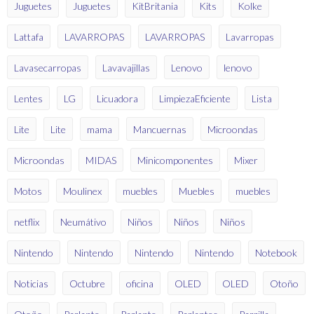
Juguetes
Juguetes
KitBritania
Kits
Kolke
Lattafa
LAVARROPAS
LAVARROPAS
Lavarropas
Lavasecarropas
Lavavajillas
Lenovo
lenovo
Lentes
LG
Licuadora
LimpiezaEficiente
Lista
Lite
Lite
mama
Mancuernas
Microondas
Microondas
MIDAS
Minicomponentes
Mixer
Motos
Moulinex
muebles
Muebles
muebles
netflix
Neumátivo
Niños
Niños
Niños
Nintendo
Nintendo
Nintendo
Nintendo
Notebook
Noticias
Octubre
oficina
OLED
OLED
Otoño