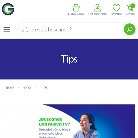
0
Listas Bodas
Registro/Inicio
Favoritos
Carrito
Buscar
Menú
Tips
Inicio
Blog
Tips