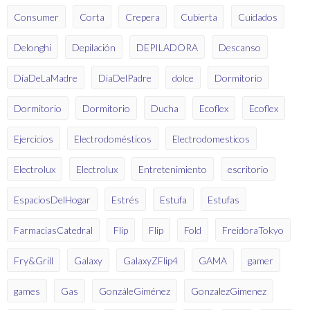
Consumer
Corta
Crepera
Cubierta
Cuidados
Delonghi
Depilación
DEPILADORA
Descanso
DíaDeLaMadre
DiaDelPadre
dolce
Dormitorio
Dormitorio
Dormitorio
Ducha
Ecoflex
Ecoflex
Ejercicios
Electrodomésticos
Electrodomesticos
Electrolux
Electrolux
Entretenimiento
escritorio
EspaciosDelHogar
Estrés
Estufa
Estufas
FarmaciasCatedral
Flip
Flip
Fold
FreidoraTokyo
Fry&Grill
Galaxy
GalaxyZFlip4
GAMA
gamer
games
Gas
GonzáleGiménez
GonzalezGimenez