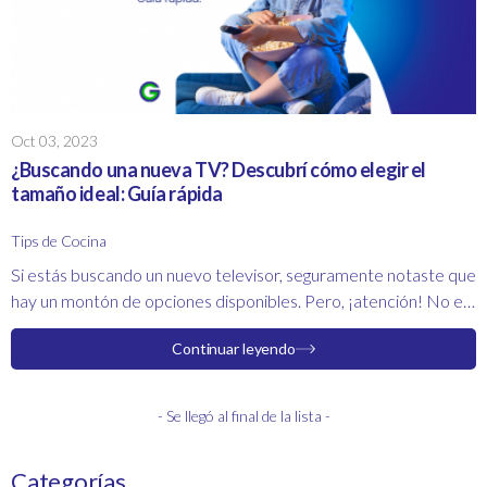
Oct 03, 2023
¿Buscando una nueva TV? Descubrí cómo elegir el
tamaño ideal: Guía rápida
Tips de Cocina
Si estás buscando un nuevo televisor, seguramente notaste que
hay un montón de opciones disponibles. Pero, ¡atención! No es
solo una cuestión de "mientras más grande es mejor". Hay
Continuar leyendo
algunos trucos y consejos para asegurarte de que estás
obteniendo el tamaño adecuado. Así que, relajate, tomá asiento
y déjame ayudarte a descubrir cómo elegir el televisor
- Se llegó al final de la lista -
perfecto para vos.
Categorías