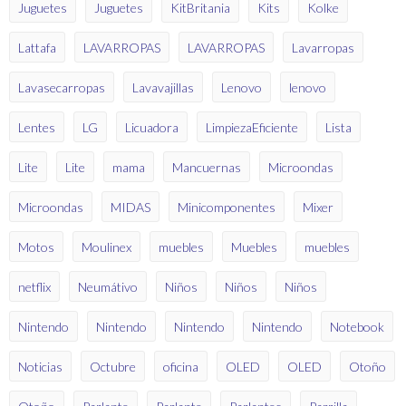
Juguetes
Juguetes
KitBritania
Kits
Kolke
Lattafa
LAVARROPAS
LAVARROPAS
Lavarropas
Lavasecarropas
Lavavajillas
Lenovo
lenovo
Lentes
LG
Licuadora
LimpiezaEficiente
Lista
Lite
Lite
mama
Mancuernas
Microondas
Microondas
MIDAS
Minicomponentes
Mixer
Motos
Moulinex
muebles
Muebles
muebles
netflix
Neumátivo
Niños
Niños
Niños
Nintendo
Nintendo
Nintendo
Nintendo
Notebook
Noticias
Octubre
oficina
OLED
OLED
Otoño