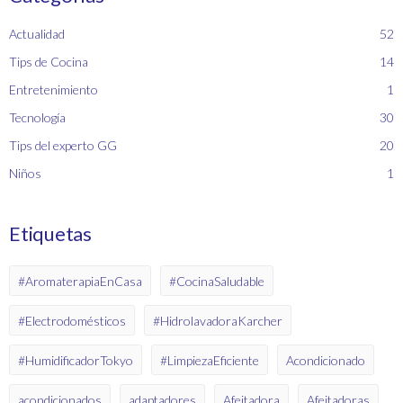
Actualidad
52
Tips de Cocina
14
Entretenimiento
1
Tecnología
30
Tips del experto GG
20
Niños
1
Etiquetas
#AromaterapiaEnCasa
#CocinaSaludable
#Electrodomésticos
#HidrolavadoraKarcher
#HumidificadorTokyo
#LimpiezaEficiente
Acondicionado
acondicionados
adaptadores
Afeitadora
Afeitadoras