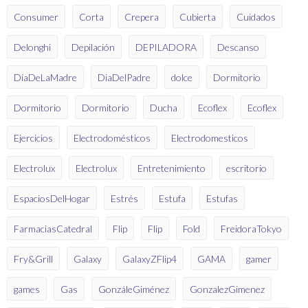
Consumer
Corta
Crepera
Cubierta
Cuidados
Delonghi
Depilación
DEPILADORA
Descanso
DíaDeLaMadre
DiaDelPadre
dolce
Dormitorio
Dormitorio
Dormitorio
Ducha
Ecoflex
Ecoflex
Ejercicios
Electrodomésticos
Electrodomesticos
Electrolux
Electrolux
Entretenimiento
escritorio
EspaciosDelHogar
Estrés
Estufa
Estufas
FarmaciasCatedral
Flip
Flip
Fold
FreidoraTokyo
Fry&Grill
Galaxy
GalaxyZFlip4
GAMA
gamer
games
Gas
GonzáleGiménez
GonzalezGimenez