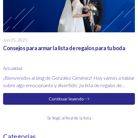
Jun 05, 2023
Consejos para armar la lista de regalos para tu boda
Actualidad
¡Bienvenidos al blog de González Giménez! Hoy vamos a hablar
sobre algo emocionante y divertido: ¡la lista de regalos de
bodas! Si estás a punto de casarte o conocés a alguien que lo
Continuar leyendo
está, seguramente hayas escuchado hablar de este concepto.
Pero si aún no tienes muy claro qué es exactamente y cómo
puedes crearla, ¡estás en el lugar correcto!
- Se llegó al final de la lista -
Categorías