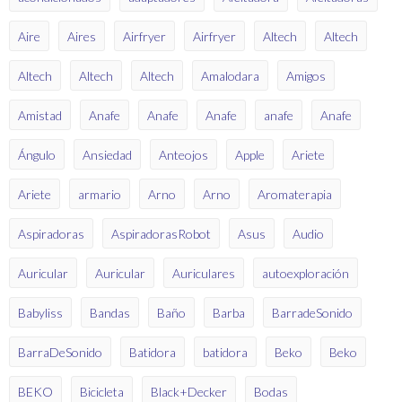
Aire
Aires
Airfryer
Airfryer
Altech
Altech
Altech
Altech
Altech
Amalodara
Amigos
Amistad
Anafe
Anafe
Anafe
anafe
Anafe
Ángulo
Ansiedad
Anteojos
Apple
Ariete
Ariete
armario
Arno
Arno
Aromaterapia
Aspiradoras
AspiradorasRobot
Asus
Audio
Auricular
Auricular
Auriculares
autoexploración
Babyliss
Bandas
Baño
Barba
BarradeSonido
BarraDeSonido
Batidora
batidora
Beko
Beko
BEKO
Bicicleta
Black+Decker
Bodas