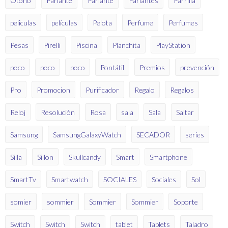
Otoño
Parlante
Parlante
Parlantes
Parrilla
peliculas
películas
Pelota
Perfume
Perfumes
Pesas
Pirelli
Piscina
Planchita
PlayStation
poco
poco
poco
Pontátil
Premios
prevención
Pro
Promocion
Purificador
Regalo
Regalos
Reloj
Resolución
Rosa
sala
Sala
Saltar
Samsung
SamsungGalaxyWatch
SECADOR
series
Silla
Sillon
Skullcandy
Smart
Smartphone
SmartTv
Smartwatch
SOCIALES
Sociales
Sol
somier
sommier
Sommier
Sommier
Soporte
Switch
Switch
Switch
tablet
Tablets
Taladro