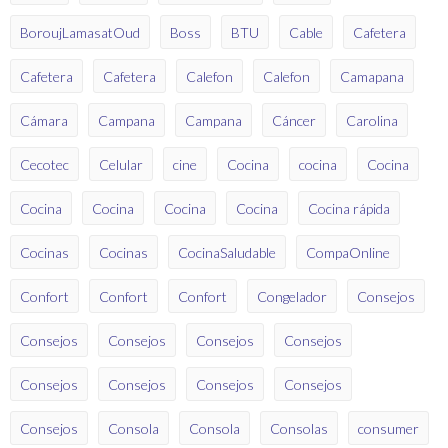
BoroujLamasatOud
Boss
BTU
Cable
Cafetera
Cafetera
Cafetera
Calefon
Calefon
Camapana
Cámara
Campana
Campana
Cáncer
Carolina
Cecotec
Celular
cine
Cocina
cocina
Cocina
Cocina
Cocina
Cocina
Cocina
Cocina rápida
Cocinas
Cocinas
CocinaSaludable
CompaOnline
Confort
Confort
Confort
Congelador
Consejos
Consejos
Consejos
Consejos
Consejos
Consejos
Consejos
Consejos
Consejos
Consejos
Consola
Consola
Consolas
consumer