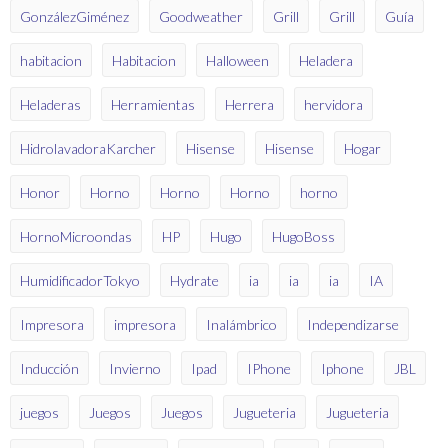
GonzálezGiménez
Goodweather
Grill
Grill
Guía
habitacion
Habitacion
Halloween
Heladera
Heladeras
Herramientas
Herrera
hervidora
HidrolavadoraKarcher
Hisense
Hisense
Hogar
Honor
Horno
Horno
Horno
horno
HornoMicroondas
HP
Hugo
HugoBoss
HumidificadorTokyo
Hydrate
ia
ia
ia
IA
Impresora
impresora
Inalámbrico
Independizarse
Inducción
Invierno
Ipad
IPhone
Iphone
JBL
juegos
Juegos
Juegos
Jugueteria
Jugueteria