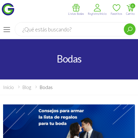
0
Listas Bodas
Registro/Inicio
Favoritos
Carrito
Buscar
Menú
Bodas
Inicio
Blog
Bodas