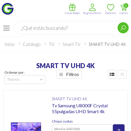
0
Listas Bodas
Registro/Inicio
Favoritos
Carrito
Buscar
Menú
Inicio
Catálogo
TV
Smart TV
SMART TV UHD 4K
SMART TV UHD 4K
Ordenar por:
Filtros
SMART TV UHD 4K
Tv Samsung U8000F Crystal
55pulgadas UHD Smart 4k
Chiqui cuotas
18 x Gs. 347.500