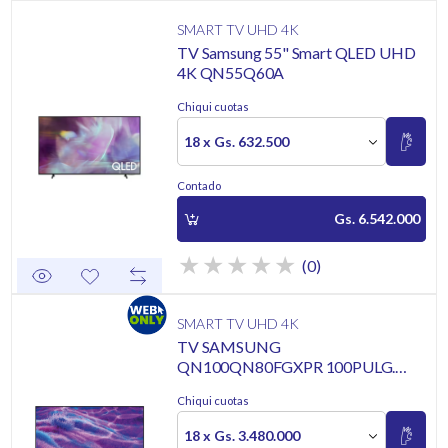
SMART TV UHD 4K
TV Samsung 55" Smart QLED UHD
4K QN55Q60A
Chiqui cuotas
18 x Gs. 632.500
Contado
Gs. 6.542.000
(0)
SMART TV UHD 4K
TV SAMSUNG
QN100QN80FGXPR 100PULG.
NEO QLED SMART
Chiqui cuotas
18 x Gs. 3.480.000