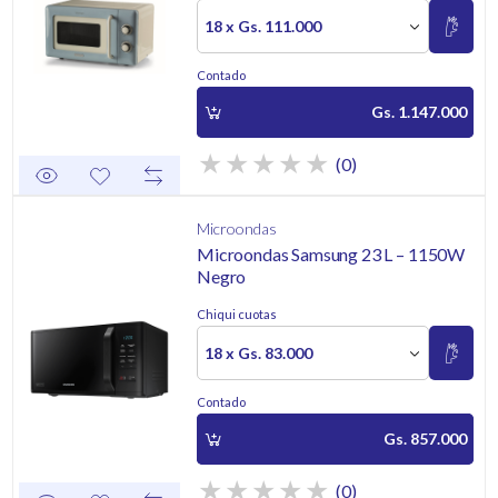
18 x Gs. 111.000
Contado
Gs. 1.147.000
(0)
Microondas
Microondas Samsung 23 L – 1150W
Negro
Chiqui cuotas
18 x Gs. 83.000
Contado
Gs. 857.000
(0)