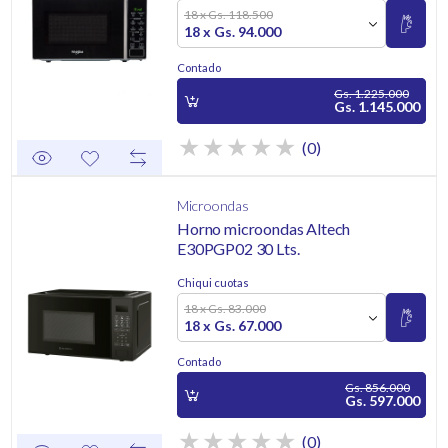
18 x Gs. 118.500
18 x Gs. 94.000
Contado
Gs. 1.225.000
Gs. 1.145.000
(0)
Microondas
Horno microondas Altech
E30PGP02 30 Lts.
Chiqui cuotas
18 x Gs. 83.000
18 x Gs. 67.000
Contado
Gs. 856.000
Gs. 597.000
(0)