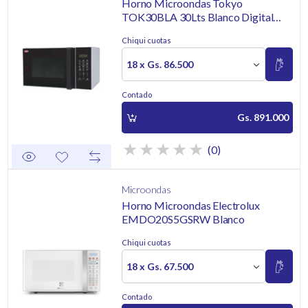
Horno Microondas Tokyo
TOK30BLA 30Lts Blanco Digital
C/Grill
Chiqui cuotas
18 x Gs. 86.500
Contado
Gs. 891.000
(0)
Microondas
Horno Microondas Electrolux
EMDO20S5GSRW Blanco
Chiqui cuotas
18 x Gs. 67.500
Contado