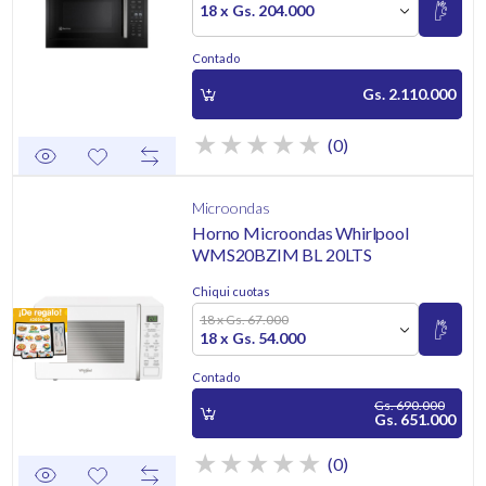
18 x Gs. 204.000
Contado
Gs. 2.110.000
(0)
Microondas
Horno Microondas Whirlpool
WMS20BZIM BL 20LTS
Chiqui cuotas
18 x Gs. 67.000
18 x Gs. 54.000
Contado
Gs. 690.000
Gs. 651.000
(0)