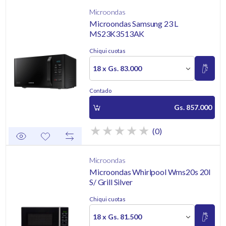
Microondas
Microondas Samsung 23 L
MS23K3513AK
Chiqui cuotas
18 x Gs. 83.000
Contado
Gs. 857.000
(0)
Microondas
Microondas Whirlpool Wms20s 20l
S/ Grill Silver
Chiqui cuotas
18 x Gs. 81.500