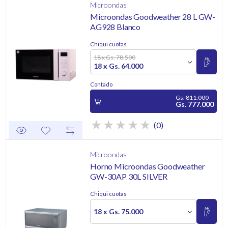
Microondas
Microondas Goodweather 28 L GW-
AG928 Blanco
Chiqui cuotas
18 x Gs. 78.500
18 x Gs. 64.000
Contado
Gs. 811.000
Gs. 777.000
(0)
Microondas
Horno Microondas Goodweather
GW-30AP 30L SILVER
Chiqui cuotas
18 x Gs. 75.000