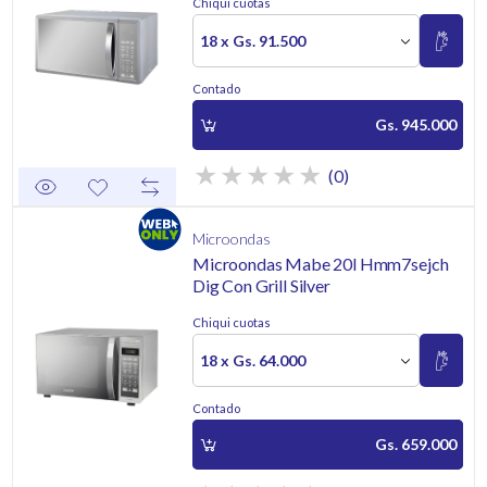
Chiqui cuotas
18 x Gs. 91.500
Contado
Gs. 945.000
(0)
Microondas
Microondas Mabe 20l Hmm7sejch
Dig Con Grill Silver
Chiqui cuotas
18 x Gs. 64.000
Contado
Gs. 659.000