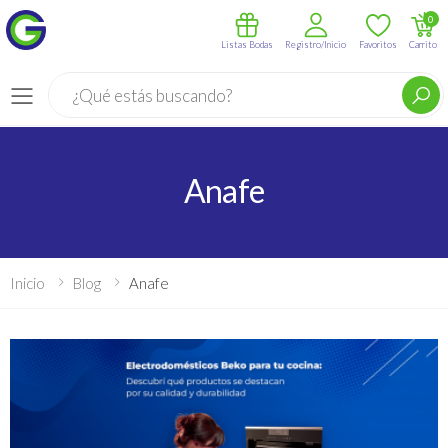
0
Listas Bodas
Registro/Inicio
Favoritos
Carrito
Buscar
Menú
Anafe
Inicio
Blog
Anafe