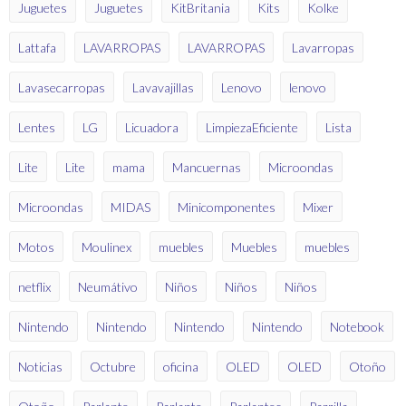
Juguetes
Juguetes
KitBritania
Kits
Kolke
Lattafa
LAVARROPAS
LAVARROPAS
Lavarropas
Lavasecarropas
Lavavajillas
Lenovo
lenovo
Lentes
LG
Licuadora
LimpiezaEficiente
Lista
Lite
Lite
mama
Mancuernas
Microondas
Microondas
MIDAS
Minicomponentes
Mixer
Motos
Moulinex
muebles
Muebles
muebles
netflix
Neumátivo
Niños
Niños
Niños
Nintendo
Nintendo
Nintendo
Nintendo
Notebook
Noticias
Octubre
oficina
OLED
OLED
Otoño