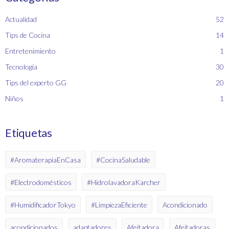
Actualidad
52
Tips de Cocina
14
Entretenimiento
1
Tecnología
30
Tips del experto GG
20
Niños
1
Etiquetas
#AromaterapiaEnCasa
#CocinaSaludable
#Electrodomésticos
#HidrolavadoraKarcher
#HumidificadorTokyo
#LimpiezaEficiente
Acondicionado
acondicionados
adaptadores
Afeitadora
Afeitadoras