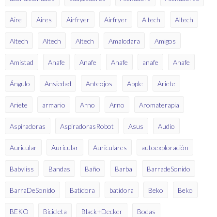
Aire
Aires
Airfryer
Airfryer
Altech
Altech
Altech
Altech
Altech
Amalodara
Amigos
Amistad
Anafe
Anafe
Anafe
anafe
Anafe
Ángulo
Ansiedad
Anteojos
Apple
Ariete
Ariete
armario
Arno
Arno
Aromaterapia
Aspiradoras
AspiradorasRobot
Asus
Audio
Auricular
Auricular
Auriculares
autoexploración
Babyliss
Bandas
Baño
Barba
BarradeSonido
BarraDeSonido
Batidora
batidora
Beko
Beko
BEKO
Bicicleta
Black+Decker
Bodas