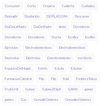
Consumer
Corta
Crepera
Cubierta
Cuidados
Delonghi
Depilación
DEPILADORA
Descanso
DíaDeLaMadre
DiaDelPadre
dolce
Dormitorio
Dormitorio
Dormitorio
Ducha
Ecoflex
Ecoflex
Ejercicios
Electrodomésticos
Electrodomesticos
Electrolux
Electrolux
Entretenimiento
escritorio
EspaciosDelHogar
Estrés
Estufa
Estufas
FarmaciasCatedral
Flip
Flip
Fold
FreidoraTokyo
Fry&Grill
Galaxy
GalaxyZFlip4
GAMA
gamer
games
Gas
GonzáleGiménez
GonzalezGimenez