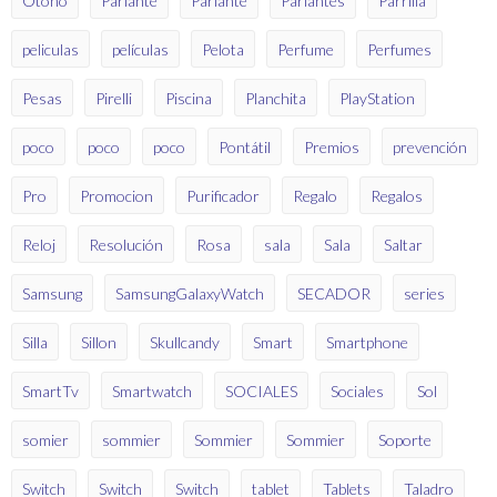
Otoño
Parlante
Parlante
Parlantes
Parrilla
peliculas
películas
Pelota
Perfume
Perfumes
Pesas
Pirelli
Piscina
Planchita
PlayStation
poco
poco
poco
Pontátil
Premios
prevención
Pro
Promocion
Purificador
Regalo
Regalos
Reloj
Resolución
Rosa
sala
Sala
Saltar
Samsung
SamsungGalaxyWatch
SECADOR
series
Silla
Sillon
Skullcandy
Smart
Smartphone
SmartTv
Smartwatch
SOCIALES
Sociales
Sol
somier
sommier
Sommier
Sommier
Soporte
Switch
Switch
Switch
tablet
Tablets
Taladro