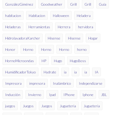
GonzálezGiménez
Goodweather
Grill
Grill
Guía
habitacion
Habitacion
Halloween
Heladera
Heladeras
Herramientas
Herrera
hervidora
HidrolavadoraKarcher
Hisense
Hisense
Hogar
Honor
Horno
Horno
Horno
horno
HornoMicroondas
HP
Hugo
HugoBoss
HumidificadorTokyo
Hydrate
ia
ia
ia
IA
Impresora
impresora
Inalámbrico
Independizarse
Inducción
Invierno
Ipad
IPhone
Iphone
JBL
juegos
Juegos
Juegos
Jugueteria
Jugueteria