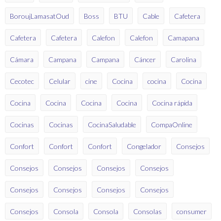
BoroujLamasatOud
Boss
BTU
Cable
Cafetera
Cafetera
Cafetera
Calefon
Calefon
Camapana
Cámara
Campana
Campana
Cáncer
Carolina
Cecotec
Celular
cine
Cocina
cocina
Cocina
Cocina
Cocina
Cocina
Cocina
Cocina rápida
Cocinas
Cocinas
CocinaSaludable
CompaOnline
Confort
Confort
Confort
Congelador
Consejos
Consejos
Consejos
Consejos
Consejos
Consejos
Consejos
Consejos
Consejos
Consejos
Consola
Consola
Consolas
consumer