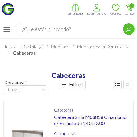
0
Listas Bodas
Registro/Inicio
Favoritos
Carrito
Buscar
Menú
Inicio
Catálogo
Muebles
Muebles Para Dormitorio
Cabeceras
Cabeceras
Ordenar por:
Filtros
Cabeceras
Cabecera Siria M03858 Cinamomo
c/ Enchufe de 1.40 a 2.00
Chiqui cuotas