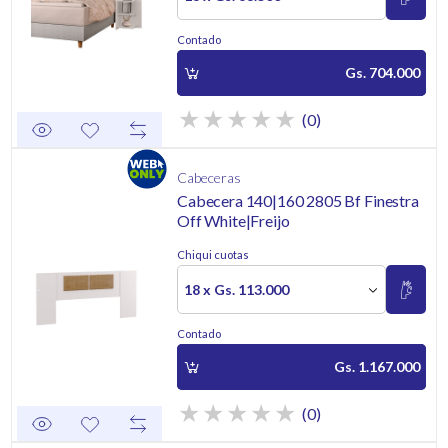
Contado
Gs. 704.000
(0)
Cabeceras
Cabecera 140|160 2805 Bf Finestra
Off White|Freijo
Chiqui cuotas
18 x Gs. 113.000
Contado
Gs. 1.167.000
(0)