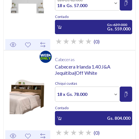
18 x Gs. 62.000
18 x Gs. 57.000
Contado
Gs. 639.000
Gs. 559.000
(0)
Cabeceras
Cabecera Irlanda 1.40 J&A
Jequitiba|Off White
Chiqui cuotas
18 x Gs. 78.000
Contado
Gs. 804.000
(0)