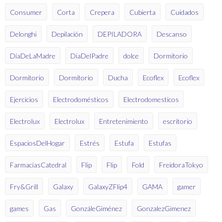
Consumer
Corta
Crepera
Cubierta
Cuidados
Delonghi
Depilación
DEPILADORA
Descanso
DíaDeLaMadre
DiaDelPadre
dolce
Dormitorio
Dormitorio
Dormitorio
Ducha
Ecoflex
Ecoflex
Ejercicios
Electrodomésticos
Electrodomesticos
Electrolux
Electrolux
Entretenimiento
escritorio
EspaciosDelHogar
Estrés
Estufa
Estufas
FarmaciasCatedral
Flip
Flip
Fold
FreidoraTokyo
Fry&Grill
Galaxy
GalaxyZFlip4
GAMA
gamer
games
Gas
GonzáleGiménez
GonzalezGimenez