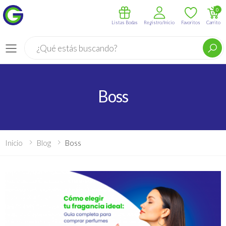
0
Listas Bodas
Registro/Inicio
Favoritos
Carrito
Buscar
Menú
Boss
Inicio
Blog
Boss