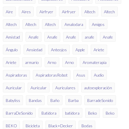
Aire
Aires
Airfryer
Airfryer
Altech
Altech
Altech
Altech
Altech
Amalodara
Amigos
Amistad
Anafe
Anafe
Anafe
anafe
Anafe
Ángulo
Ansiedad
Anteojos
Apple
Ariete
Ariete
armario
Arno
Arno
Aromaterapia
Aspiradoras
AspiradorasRobot
Asus
Audio
Auricular
Auricular
Auriculares
autoexploración
Babyliss
Bandas
Baño
Barba
BarradeSonido
BarraDeSonido
Batidora
batidora
Beko
Beko
BEKO
Bicicleta
Black+Decker
Bodas