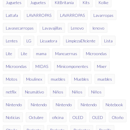
Juguetes
Juguetes
KitBritania
Kits
Kolke
Lattafa
LAVARROPAS
LAVARROPAS
Lavarropas
Lavasecarropas
Lavavajillas
Lenovo
lenovo
Lentes
LG
Licuadora
LimpiezaEficiente
Lista
Lite
Lite
mama
Mancuernas
Microondas
Microondas
MIDAS
Minicomponentes
Mixer
Motos
Moulinex
muebles
Muebles
muebles
netflix
Neumátivo
Niños
Niños
Niños
Nintendo
Nintendo
Nintendo
Nintendo
Notebook
Noticias
Octubre
oficina
OLED
OLED
Otoño