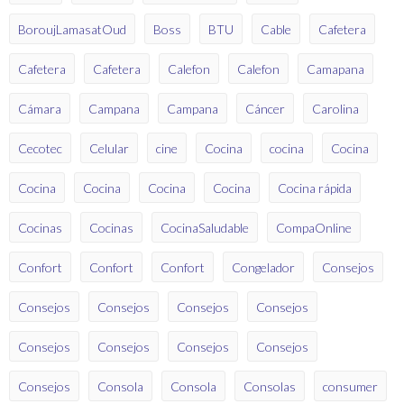
BoroujLamasatOud
Boss
BTU
Cable
Cafetera
Cafetera
Cafetera
Calefon
Calefon
Camapana
Cámara
Campana
Campana
Cáncer
Carolina
Cecotec
Celular
cine
Cocina
cocina
Cocina
Cocina
Cocina
Cocina
Cocina
Cocina rápida
Cocinas
Cocinas
CocinaSaludable
CompaOnline
Confort
Confort
Confort
Congelador
Consejos
Consejos
Consejos
Consejos
Consejos
Consejos
Consejos
Consejos
Consejos
Consejos
Consola
Consola
Consolas
consumer