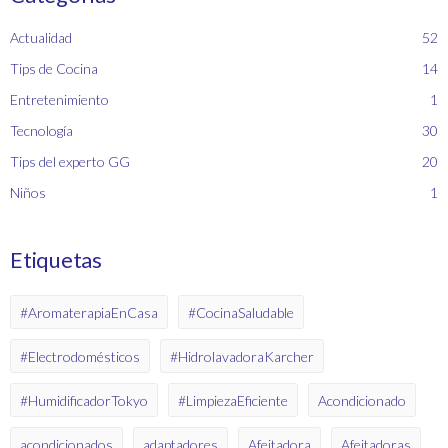
Actualidad
52
Tips de Cocina
14
Entretenimiento
1
Tecnología
30
Tips del experto GG
20
Niños
1
Etiquetas
#AromaterapiaEnCasa
#CocinaSaludable
#Electrodomésticos
#HidrolavadoraKarcher
#HumidificadorTokyo
#LimpiezaEficiente
Acondicionado
acondicionados
adaptadores
Afeitadora
Afeitadoras