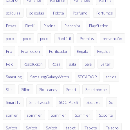
Otoño
Parlante
Parlante
Parlantes
Parrilla
peliculas
películas
Pelota
Perfume
Perfumes
Pesas
Pirelli
Piscina
Planchita
PlayStation
poco
poco
poco
Pontátil
Premios
prevención
Pro
Promocion
Purificador
Regalo
Regalos
Reloj
Resolución
Rosa
sala
Sala
Saltar
Samsung
SamsungGalaxyWatch
SECADOR
series
Silla
Sillon
Skullcandy
Smart
Smartphone
SmartTv
Smartwatch
SOCIALES
Sociales
Sol
somier
sommier
Sommier
Sommier
Soporte
Switch
Switch
Switch
tablet
Tablets
Taladro