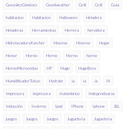
GonzálezGiménez
Goodweather
Grill
Grill
Guía
habitacion
Habitacion
Halloween
Heladera
Heladeras
Herramientas
Herrera
hervidora
HidrolavadoraKarcher
Hisense
Hisense
Hogar
Honor
Horno
Horno
Horno
horno
HornoMicroondas
HP
Hugo
HugoBoss
HumidificadorTokyo
Hydrate
ia
ia
ia
IA
Impresora
impresora
Inalámbrico
Independizarse
Inducción
Invierno
Ipad
IPhone
Iphone
JBL
juegos
Juegos
Juegos
Jugueteria
Jugueteria