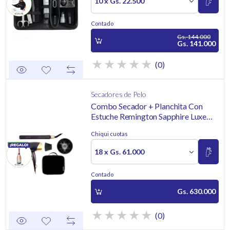
10 x Gs. 22.500
Contado
Gs. 144.000
Gs. 141.000
(0)
Secadores de Pelo
Combo Secador + Planchita Con
Estuche Remington Sapphire Luxe
S5805GP-220R
Chiqui cuotas
18 x Gs. 61.000
Contado
Gs. 630.000
(0)