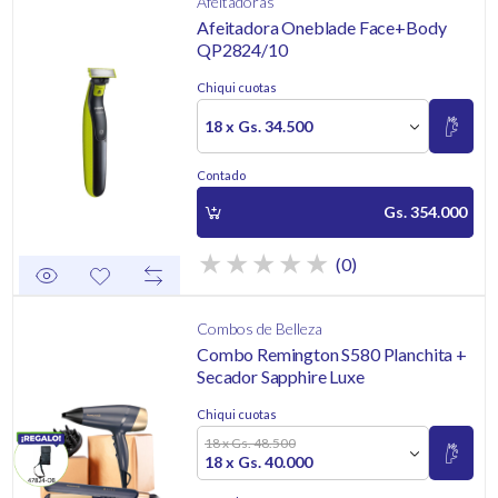
Afeitadoras
Afeitadora Oneblade Face+Body
QP2824/10
Chiqui cuotas
18 x Gs. 34.500
Contado
Gs. 354.000
(0)
Combos de Belleza
Combo Remington S580 Planchita +
Secador Sapphire Luxe
Chiqui cuotas
18 x Gs. 48.500
18 x Gs. 40.000