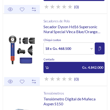
(0)
Secadores de Pelo
Secador Dyson Hd16 Supersonic
Nural Special Vinca Blue/Orange
220V
Chiqui cuotas
18 x Gs. 468.500
Contado
Gs. 4.842.000
(0)
Tensiómetros
Tensiómetro Digital de Muñeca
Aspen S150