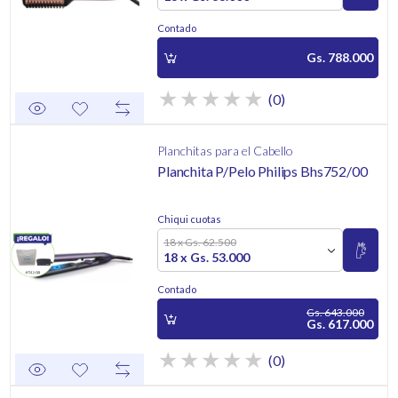
Contado
Gs. 788.000
(0)
Planchitas para el Cabello
Planchita P/Pelo Philips Bhs752/00
Chiqui cuotas
18 x Gs. 62.500
18 x Gs. 53.000
Contado
Gs. 643.000
Gs. 617.000
(0)