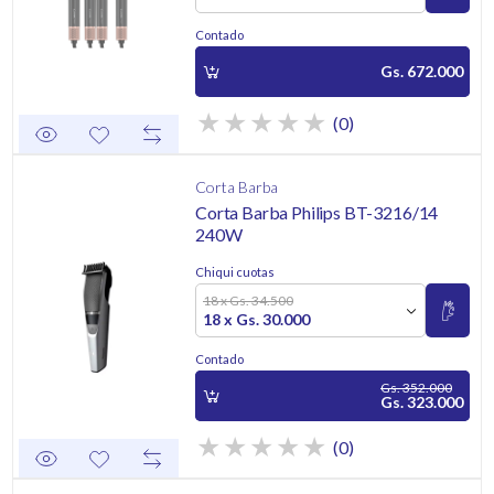
Contado
Gs. 672.000
(0)
Corta Barba
Corta Barba Philips BT-3216/14
240W
Chiqui cuotas
18 x Gs. 34.500
18 x Gs. 30.000
Contado
Gs. 352.000
Gs. 323.000
(0)