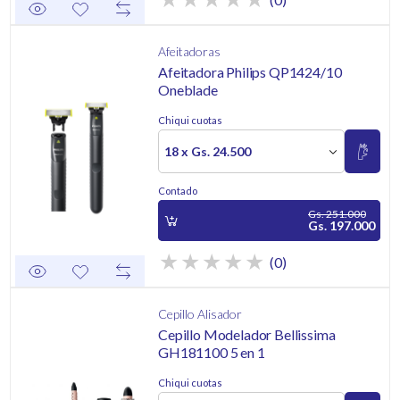
Afeitadoras
Afeitadora Philips QP1424/10
Oneblade
Chiqui cuotas
18 x Gs. 24.500
Contado
Gs. 251.000
Gs. 197.000
(0)
Cepillo Alisador
Cepillo Modelador Bellissima
GH181100 5 en 1
Chiqui cuotas