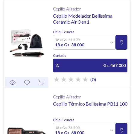
Cepillo Alisador
Cepillo Modelador Bellissima
Ceramic Air 3 en 1
Chiqui cuotas
18 x Gs. 45.500
18 x Gs. 38.000
Contado
Gs. 467.000
(0)
Cepillo Alisador
Cepillo Térmico Bellissima PB11 100
Chiqui cuotas
18 x Gs. 76.500
18 x Gs. 68.000