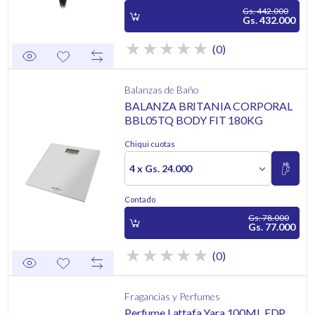
Gs. 442.000
Gs. 432.000
(0)
Balanzas de Baño
BALANZA BRITANIA CORPORAL
BBL05TQ BODY FIT 180KG
Chiqui cuotas
4 x Gs. 24.000
Contado
Gs. 78.000
Gs. 77.000
(0)
Fragancias y Perfumes
Perfume Lattafa Yara 100ML EDP