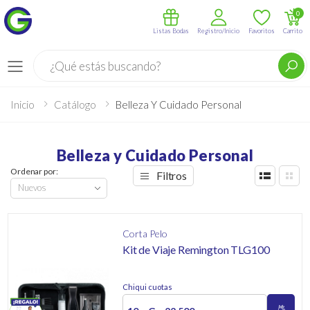
0
Listas Bodas
Registro/Inicio
Favoritos
Carrito
Buscar
Menú
Inicio
Catálogo
Belleza Y Cuidado Personal
Belleza y Cuidado Personal
Ordenar por:
Filtros
Corta Pelo
Kit de Viaje Remington TLG100
Chiqui cuotas