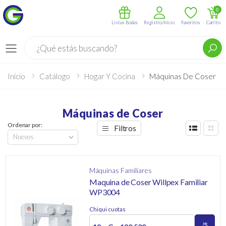
0
Listas Bodas
Registro/Inicio
Favoritos
Carrito
Buscar
Menú
Inicio
Catálogo
Hogar Y Cocina
Máquinas De Coser
Máquinas de Coser
Ordenar por:
Filtros
Máquinas Familiares
Maquina de Coser Willpex Familiar
WP3004
Chiqui cuotas