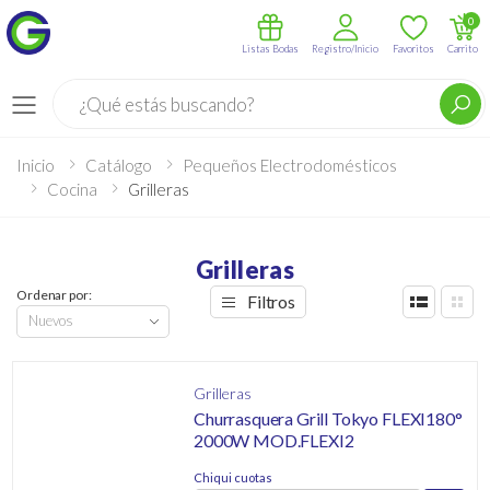
0
Listas Bodas
Registro/Inicio
Favoritos
Carrito
Buscar
Menú
Inicio
Catálogo
Pequeños Electrodomésticos
Cocina
Grilleras
Grilleras
Ordenar por:
Filtros
Grilleras
Churrasquera Grill Tokyo FLEXI180°
2000W MOD.FLEXI2
Chiqui cuotas