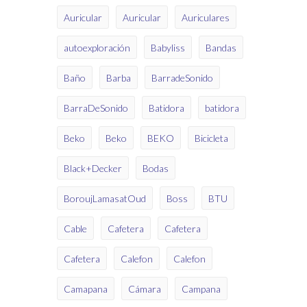
Auricular
Auricular
Auriculares
autoexploración
Babyliss
Bandas
Baño
Barba
BarradeSonido
BarraDeSonido
Batidora
batidora
Beko
Beko
BEKO
Bicicleta
Black+Decker
Bodas
BoroujLamasatOud
Boss
BTU
Cable
Cafetera
Cafetera
Cafetera
Calefon
Calefon
Camapana
Cámara
Campana