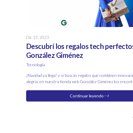
Dic 19, 2023
Descubrí los regalos tech perfecto
González Giménez
Tecnología
¡Navidad ya llega! y si buscás regalos que combinen innovaci
alegría, en nuestra tienda web
González Giménez
los encont
dejamos las joyitas de nuestra sección Tecnología, ¡perfecta
amigos y familiares!
Continuar leyendo