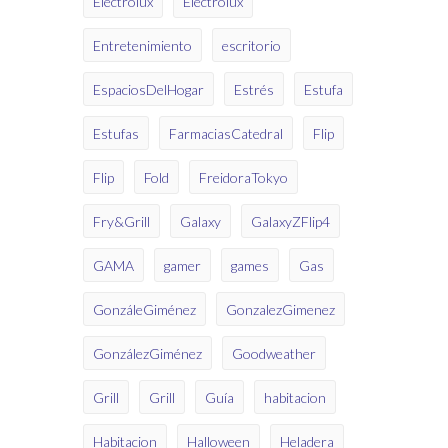
Electrolux
Electrolux
Entretenimiento
escritorio
EspaciosDelHogar
Estrés
Estufa
Estufas
FarmaciasCatedral
Flip
Flip
Fold
FreidoraTokyo
Fry&Grill
Galaxy
GalaxyZFlip4
GAMA
gamer
games
Gas
GonzáleGiménez
GonzalezGimenez
GonzálezGiménez
Goodweather
Grill
Grill
Guía
habitacion
Habitacion
Halloween
Heladera