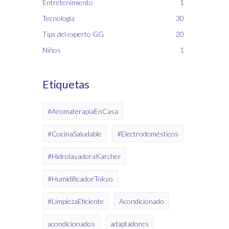
Entretenimiento
1
Tecnología
30
Tips del experto GG
20
Niños
1
Etiquetas
#AromaterapiaEnCasa
#CocinaSaludable
#Electrodomésticos
#HidrolavadoraKarcher
#HumidificadorTokyo
#LimpiezaEficiente
Acondicionado
acondicionados
adaptadores