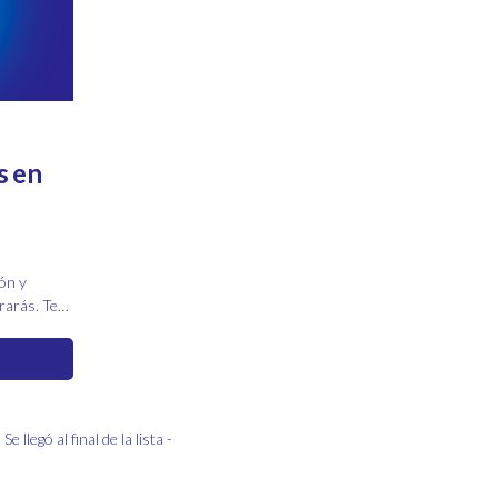
s en
ón y
rarás. Te
s para
- Se llegó al final de la lista -