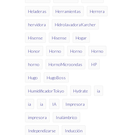
Heladeras
Herramientas
Herrera
hervidora
HidrolavadoraKarcher
Hisense
Hisense
Hogar
Honor
Horno
Horno
Horno
horno
HornoMicroondas
HP
Hugo
HugoBoss
HumidificadorTokyo
Hydrate
ia
ia
ia
IA
Impresora
impresora
Inalámbrico
Independizarse
Inducción