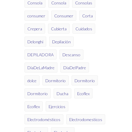
Consola
Consola
Consolas
consumer
Consumer
Corta
Crepera
Cubierta
Cuidados
Delonghi
Depilación
DEPILADORA
Descanso
DíaDeLaMadre
DiaDelPadre
dolce
Dormitorio
Dormitorio
Dormitorio
Ducha
Ecoflex
Ecoflex
Ejercicios
Electrodomésticos
Electrodomesticos