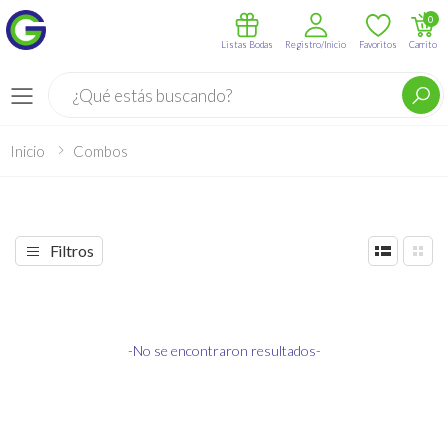
0
Listas Bodas
Registro/Inicio
Favoritos
Carrito
Buscar
Menú
Inicio
Combos
Filtros
-No se encontraron resultados-