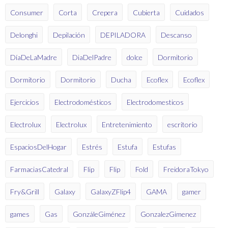
Consumer
Corta
Crepera
Cubierta
Cuidados
Delonghi
Depilación
DEPILADORA
Descanso
DíaDeLaMadre
DiaDelPadre
dolce
Dormitorio
Dormitorio
Dormitorio
Ducha
Ecoflex
Ecoflex
Ejercicios
Electrodomésticos
Electrodomesticos
Electrolux
Electrolux
Entretenimiento
escritorio
EspaciosDelHogar
Estrés
Estufa
Estufas
FarmaciasCatedral
Flip
Flip
Fold
FreidoraTokyo
Fry&Grill
Galaxy
GalaxyZFlip4
GAMA
gamer
games
Gas
GonzáleGiménez
GonzalezGimenez