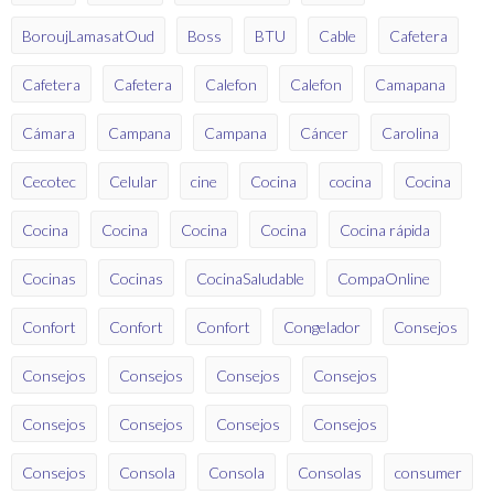
BoroujLamasatOud
Boss
BTU
Cable
Cafetera
Cafetera
Cafetera
Calefon
Calefon
Camapana
Cámara
Campana
Campana
Cáncer
Carolina
Cecotec
Celular
cine
Cocina
cocina
Cocina
Cocina
Cocina
Cocina
Cocina
Cocina rápida
Cocinas
Cocinas
CocinaSaludable
CompaOnline
Confort
Confort
Confort
Congelador
Consejos
Consejos
Consejos
Consejos
Consejos
Consejos
Consejos
Consejos
Consejos
Consejos
Consola
Consola
Consolas
consumer