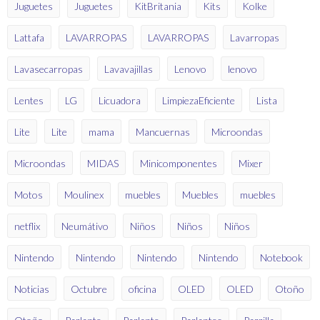
Juguetes
Juguetes
KitBritania
Kits
Kolke
Lattafa
LAVARROPAS
LAVARROPAS
Lavarropas
Lavasecarropas
Lavavajillas
Lenovo
lenovo
Lentes
LG
Licuadora
LimpiezaEficiente
Lista
Lite
Lite
mama
Mancuernas
Microondas
Microondas
MIDAS
Minicomponentes
Mixer
Motos
Moulinex
muebles
Muebles
muebles
netflix
Neumátivo
Niños
Niños
Niños
Nintendo
Nintendo
Nintendo
Nintendo
Notebook
Noticias
Octubre
oficina
OLED
OLED
Otoño