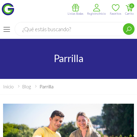
0
Listas Bodas
Registro/Inicio
Favoritos
Carrito
Buscar
Menú
Parrilla
Inicio
Blog
Parrilla