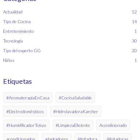
Actualidad
52
Tips de Cocina
14
Entretenimiento
1
Tecnología
30
Tips del experto GG
20
Niños
1
Etiquetas
#AromaterapiaEnCasa
#CocinaSaludable
#Electrodomésticos
#HidrolavadoraKarcher
#HumidificadorTokyo
#LimpiezaEficiente
Acondicionado
acondicionados
adaptadores
Afeitadora
Afeitadoras