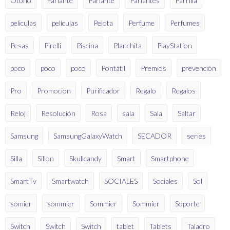
Otoño
Parlante
Parlante
Parlantes
Parrilla
peliculas
películas
Pelota
Perfume
Perfumes
Pesas
Pirelli
Piscina
Planchita
PlayStation
poco
poco
poco
Pontátil
Premios
prevención
Pro
Promocion
Purificador
Regalo
Regalos
Reloj
Resolución
Rosa
sala
Sala
Saltar
Samsung
SamsungGalaxyWatch
SECADOR
series
Silla
Sillon
Skullcandy
Smart
Smartphone
SmartTv
Smartwatch
SOCIALES
Sociales
Sol
somier
sommier
Sommier
Sommier
Soporte
Switch
Switch
Switch
tablet
Tablets
Taladro