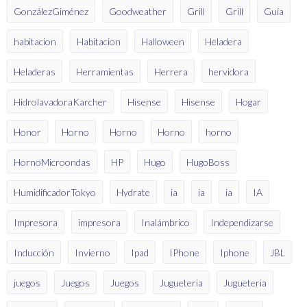
GonzálezGiménez
Goodweather
Grill
Grill
Guía
habitacion
Habitacion
Halloween
Heladera
Heladeras
Herramientas
Herrera
hervidora
HidrolavadoraKarcher
Hisense
Hisense
Hogar
Honor
Horno
Horno
Horno
horno
HornoMicroondas
HP
Hugo
HugoBoss
HumidificadorTokyo
Hydrate
ia
ia
ia
IA
Impresora
impresora
Inalámbrico
Independizarse
Inducción
Invierno
Ipad
IPhone
Iphone
JBL
juegos
Juegos
Juegos
Jugueteria
Jugueteria