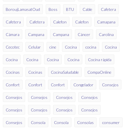
BoroujLamasatOud
Boss
BTU
Cable
Cafetera
Cafetera
Cafetera
Calefon
Calefon
Camapana
Cámara
Campana
Campana
Cáncer
Carolina
Cecotec
Celular
cine
Cocina
cocina
Cocina
Cocina
Cocina
Cocina
Cocina
Cocina rápida
Cocinas
Cocinas
CocinaSaludable
CompaOnline
Confort
Confort
Confort
Congelador
Consejos
Consejos
Consejos
Consejos
Consejos
Consejos
Consejos
Consejos
Consejos
Consejos
Consola
Consola
Consolas
consumer