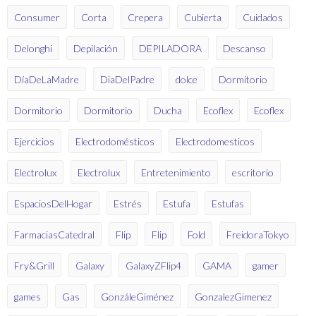
Consumer
Corta
Crepera
Cubierta
Cuidados
Delonghi
Depilación
DEPILADORA
Descanso
DíaDeLaMadre
DiaDelPadre
dolce
Dormitorio
Dormitorio
Dormitorio
Ducha
Ecoflex
Ecoflex
Ejercicios
Electrodomésticos
Electrodomesticos
Electrolux
Electrolux
Entretenimiento
escritorio
EspaciosDelHogar
Estrés
Estufa
Estufas
FarmaciasCatedral
Flip
Flip
Fold
FreidoraTokyo
Fry&Grill
Galaxy
GalaxyZFlip4
GAMA
gamer
games
Gas
GonzáleGiménez
GonzalezGimenez