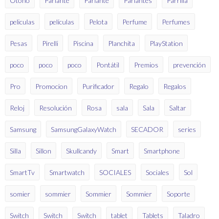
Otoño
Parlante
Parlante
Parlantes
Parrilla
peliculas
películas
Pelota
Perfume
Perfumes
Pesas
Pirelli
Piscina
Planchita
PlayStation
poco
poco
poco
Pontátil
Premios
prevención
Pro
Promocion
Purificador
Regalo
Regalos
Reloj
Resolución
Rosa
sala
Sala
Saltar
Samsung
SamsungGalaxyWatch
SECADOR
series
Silla
Sillon
Skullcandy
Smart
Smartphone
SmartTv
Smartwatch
SOCIALES
Sociales
Sol
somier
sommier
Sommier
Sommier
Soporte
Switch
Switch
Switch
tablet
Tablets
Taladro