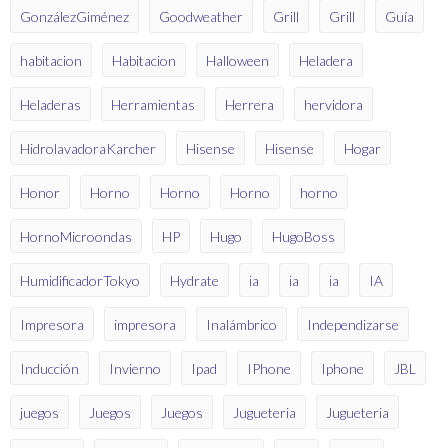
GonzálezGiménez
Goodweather
Grill
Grill
Guía
habitacion
Habitacion
Halloween
Heladera
Heladeras
Herramientas
Herrera
hervidora
HidrolavadoraKarcher
Hisense
Hisense
Hogar
Honor
Horno
Horno
Horno
horno
HornoMicroondas
HP
Hugo
HugoBoss
HumidificadorTokyo
Hydrate
ia
ia
ia
IA
Impresora
impresora
Inalámbrico
Independizarse
Inducción
Invierno
Ipad
IPhone
Iphone
JBL
juegos
Juegos
Juegos
Jugueteria
Jugueteria