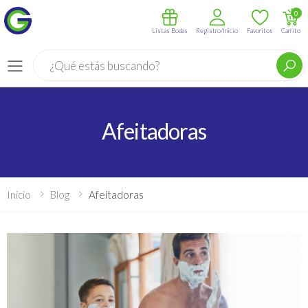
0
Listas Bodas
Registro/Inicio
Favoritos
Carrito
Buscar
Menú
Afeitadoras
Inicio
Blog
Afeitadoras