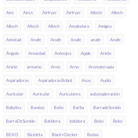
Aire
Aires
Airfryer
Airfryer
Altech
Altech
Altech
Altech
Altech
Amalodara
Amigos
Amistad
Anafe
Anafe
Anafe
anafe
Anafe
Ángulo
Ansiedad
Anteojos
Apple
Ariete
Ariete
armario
Arno
Arno
Aromaterapia
Aspiradoras
AspiradorasRobot
Asus
Audio
Auricular
Auricular
Auriculares
autoexploración
Babyliss
Bandas
Baño
Barba
BarradeSonido
BarraDeSonido
Batidora
batidora
Beko
Beko
BEKO
Bicicleta
Black+Decker
Bodas