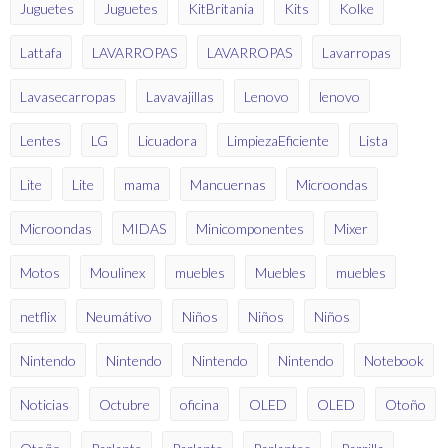
Juguetes
Juguetes
KitBritania
Kits
Kolke
Lattafa
LAVARROPAS
LAVARROPAS
Lavarropas
Lavasecarropas
Lavavajillas
Lenovo
lenovo
Lentes
LG
Licuadora
LimpiezaEficiente
Lista
Lite
Lite
mama
Mancuernas
Microondas
Microondas
MIDAS
Minicomponentes
Mixer
Motos
Moulinex
muebles
Muebles
muebles
netflix
Neumátivo
Niños
Niños
Niños
Nintendo
Nintendo
Nintendo
Nintendo
Notebook
Noticias
Octubre
oficina
OLED
OLED
Otoño