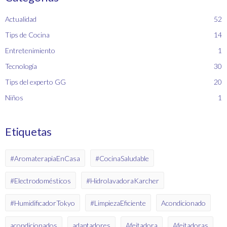
Actualidad
52
Tips de Cocina
14
Entretenimiento
1
Tecnología
30
Tips del experto GG
20
Niños
1
Etiquetas
#AromaterapiaEnCasa
#CocinaSaludable
#Electrodomésticos
#HidrolavadoraKarcher
#HumidificadorTokyo
#LimpiezaEficiente
Acondicionado
acondicionados
adaptadores
Afeitadora
Afeitadoras