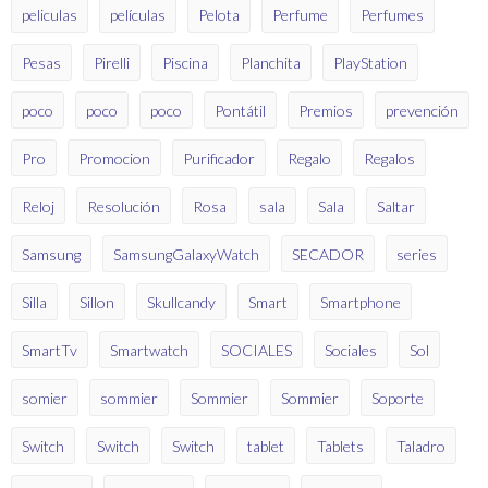
peliculas
películas
Pelota
Perfume
Perfumes
Pesas
Pirelli
Piscina
Planchita
PlayStation
poco
poco
poco
Pontátil
Premios
prevención
Pro
Promocion
Purificador
Regalo
Regalos
Reloj
Resolución
Rosa
sala
Sala
Saltar
Samsung
SamsungGalaxyWatch
SECADOR
series
Silla
Sillon
Skullcandy
Smart
Smartphone
SmartTv
Smartwatch
SOCIALES
Sociales
Sol
somier
sommier
Sommier
Sommier
Soporte
Switch
Switch
Switch
tablet
Tablets
Taladro