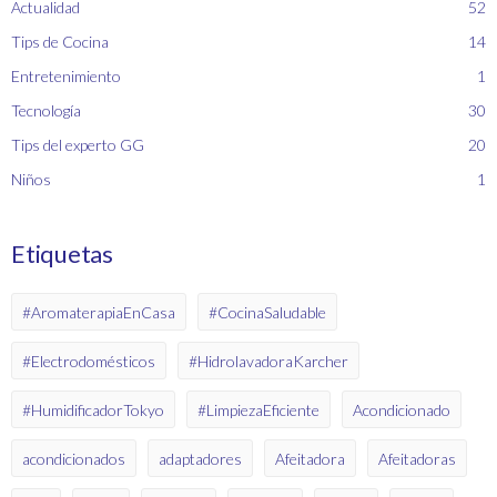
Actualidad
52
Tips de Cocina
14
Entretenimiento
1
Tecnología
30
Tips del experto GG
20
Niños
1
Etiquetas
#AromaterapiaEnCasa
#CocinaSaludable
#Electrodomésticos
#HidrolavadoraKarcher
#HumidificadorTokyo
#LimpiezaEficiente
Acondicionado
acondicionados
adaptadores
Afeitadora
Afeitadoras