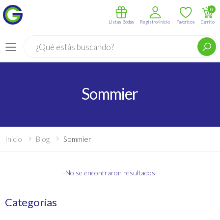
0
Listas Bodas
Registro/Inicio
Favoritos
Carrito
Buscar
Menú
Sommier
Inicio
Blog
Sommier
-No se encontraron resultados-
Categorías