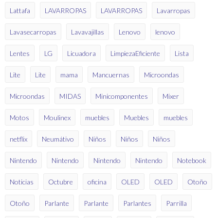
Lattafa
LAVARROPAS
LAVARROPAS
Lavarropas
Lavasecarropas
Lavavajillas
Lenovo
lenovo
Lentes
LG
Licuadora
LimpiezaEficiente
Lista
Lite
Lite
mama
Mancuernas
Microondas
Microondas
MIDAS
Minicomponentes
Mixer
Motos
Moulinex
muebles
Muebles
muebles
netflix
Neumátivo
Niños
Niños
Niños
Nintendo
Nintendo
Nintendo
Nintendo
Notebook
Noticias
Octubre
oficina
OLED
OLED
Otoño
Otoño
Parlante
Parlante
Parlantes
Parrilla