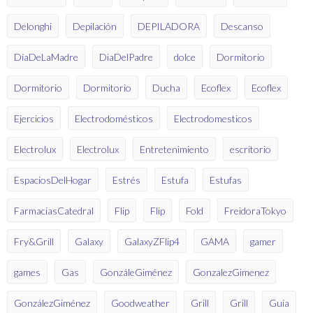
Delonghi
Depilación
DEPILADORA
Descanso
DíaDeLaMadre
DiaDelPadre
dolce
Dormitorio
Dormitorio
Dormitorio
Ducha
Ecoflex
Ecoflex
Ejercicios
Electrodomésticos
Electrodomesticos
Electrolux
Electrolux
Entretenimiento
escritorio
EspaciosDelHogar
Estrés
Estufa
Estufas
FarmaciasCatedral
Flip
Flip
Fold
FreidoraTokyo
Fry&Grill
Galaxy
GalaxyZFlip4
GAMA
gamer
games
Gas
GonzáleGiménez
GonzalezGimenez
GonzálezGiménez
Goodweather
Grill
Grill
Guía