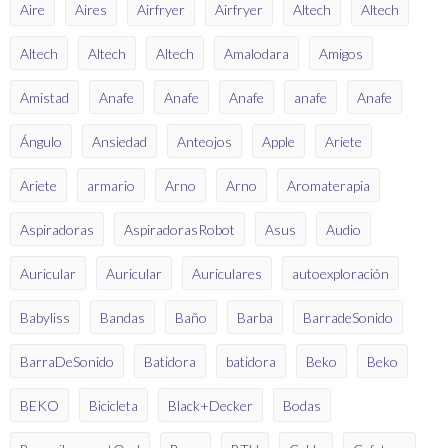
Aire
Aires
Airfryer
Airfryer
Altech
Altech
Altech
Altech
Altech
Amalodara
Amigos
Amistad
Anafe
Anafe
Anafe
anafe
Anafe
Ángulo
Ansiedad
Anteojos
Apple
Ariete
Ariete
armario
Arno
Arno
Aromaterapia
Aspiradoras
AspiradorasRobot
Asus
Audio
Auricular
Auricular
Auriculares
autoexploración
Babyliss
Bandas
Baño
Barba
BarradeSonido
BarraDeSonido
Batidora
batidora
Beko
Beko
BEKO
Bicicleta
Black+Decker
Bodas