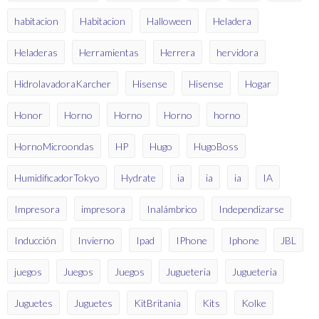
habitacion
Habitacion
Halloween
Heladera
Heladeras
Herramientas
Herrera
hervidora
HidrolavadoraKarcher
Hisense
Hisense
Hogar
Honor
Horno
Horno
Horno
horno
HornoMicroondas
HP
Hugo
HugoBoss
HumidificadorTokyo
Hydrate
ia
ia
ia
IA
Impresora
impresora
Inalámbrico
Independizarse
Inducción
Invierno
Ipad
IPhone
Iphone
JBL
juegos
Juegos
Juegos
Jugueteria
Jugueteria
Juguetes
Juguetes
KitBritania
Kits
Kolke