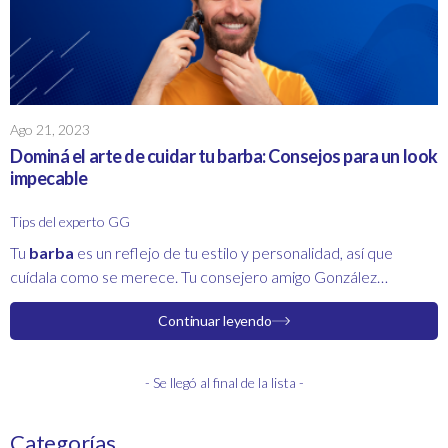
Ago 21, 2023
Dominá el arte de cuidar tu barba: Consejos para un look
impecable
Tips del experto GG
Tu
barba
es un reflejo de tu estilo y personalidad, así que
cuídala como se merece. Tu consejero amigo González
Giménez, te acompaña en tu viaje hacia una barba impecable,
Continuar leyendo
ofreciéndote los productos adecuados para mantener tu look
en su mejor forma.
- Se llegó al final de la lista -
Categorías