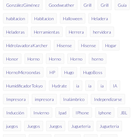
GonzálezGiménez
Goodweather
Grill
Grill
Guía
habitacion
Habitacion
Halloween
Heladera
Heladeras
Herramientas
Herrera
hervidora
HidrolavadoraKarcher
Hisense
Hisense
Hogar
Honor
Horno
Horno
Horno
horno
HornoMicroondas
HP
Hugo
HugoBoss
HumidificadorTokyo
Hydrate
ia
ia
ia
IA
Impresora
impresora
Inalámbrico
Independizarse
Inducción
Invierno
Ipad
IPhone
Iphone
JBL
juegos
Juegos
Juegos
Jugueteria
Jugueteria