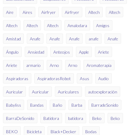
Aire
Aires
Airfryer
Airfryer
Altech
Altech
Altech
Altech
Altech
Amalodara
Amigos
Amistad
Anafe
Anafe
Anafe
anafe
Anafe
Ángulo
Ansiedad
Anteojos
Apple
Ariete
Ariete
armario
Arno
Arno
Aromaterapia
Aspiradoras
AspiradorasRobot
Asus
Audio
Auricular
Auricular
Auriculares
autoexploración
Babyliss
Bandas
Baño
Barba
BarradeSonido
BarraDeSonido
Batidora
batidora
Beko
Beko
BEKO
Bicicleta
Black+Decker
Bodas