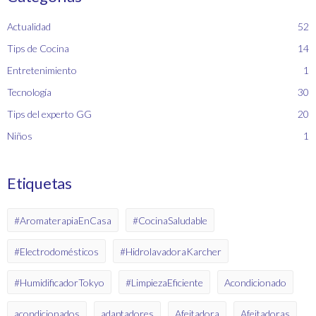
Actualidad
52
Tips de Cocina
14
Entretenimiento
1
Tecnología
30
Tips del experto GG
20
Niños
1
Etiquetas
#AromaterapiaEnCasa
#CocinaSaludable
#Electrodomésticos
#HidrolavadoraKarcher
#HumidificadorTokyo
#LimpiezaEficiente
Acondicionado
acondicionados
adaptadores
Afeitadora
Afeitadoras