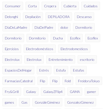
Consumer
Corta
Crepera
Cubierta
Cuidados
Delonghi
Depilación
DEPILADORA
Descanso
DíaDeLaMadre
DiaDelPadre
dolce
Dormitorio
Dormitorio
Dormitorio
Ducha
Ecoflex
Ecoflex
Ejercicios
Electrodomésticos
Electrodomesticos
Electrolux
Electrolux
Entretenimiento
escritorio
EspaciosDelHogar
Estrés
Estufa
Estufas
FarmaciasCatedral
Flip
Flip
Fold
FreidoraTokyo
Fry&Grill
Galaxy
GalaxyZFlip4
GAMA
gamer
games
Gas
GonzáleGiménez
GonzalezGimenez