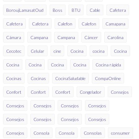
BoroujLamasatOud
Boss
BTU
Cable
Cafetera
Cafetera
Cafetera
Calefon
Calefon
Camapana
Cámara
Campana
Campana
Cáncer
Carolina
Cecotec
Celular
cine
Cocina
cocina
Cocina
Cocina
Cocina
Cocina
Cocina
Cocina rápida
Cocinas
Cocinas
CocinaSaludable
CompaOnline
Confort
Confort
Confort
Congelador
Consejos
Consejos
Consejos
Consejos
Consejos
Consejos
Consejos
Consejos
Consejos
Consejos
Consola
Consola
Consolas
consumer