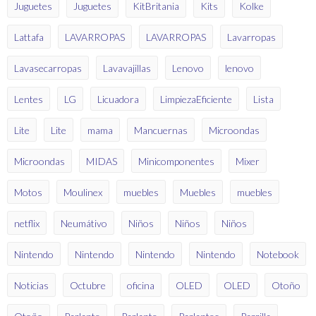
Juguetes
Juguetes
KitBritania
Kits
Kolke
Lattafa
LAVARROPAS
LAVARROPAS
Lavarropas
Lavasecarropas
Lavavajillas
Lenovo
lenovo
Lentes
LG
Licuadora
LimpiezaEficiente
Lista
Lite
Lite
mama
Mancuernas
Microondas
Microondas
MIDAS
Minicomponentes
Mixer
Motos
Moulinex
muebles
Muebles
muebles
netflix
Neumátivo
Niños
Niños
Niños
Nintendo
Nintendo
Nintendo
Nintendo
Notebook
Noticias
Octubre
oficina
OLED
OLED
Otoño