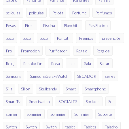
Otoño
Parlante
Parlante
Parlantes
Parrilla
peliculas
películas
Pelota
Perfume
Perfumes
Pesas
Pirelli
Piscina
Planchita
PlayStation
poco
poco
poco
Pontátil
Premios
prevención
Pro
Promocion
Purificador
Regalo
Regalos
Reloj
Resolución
Rosa
sala
Sala
Saltar
Samsung
SamsungGalaxyWatch
SECADOR
series
Silla
Sillon
Skullcandy
Smart
Smartphone
SmartTv
Smartwatch
SOCIALES
Sociales
Sol
somier
sommier
Sommier
Sommier
Soporte
Switch
Switch
Switch
tablet
Tablets
Taladro