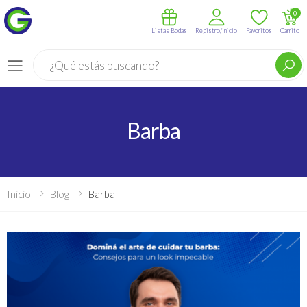
0
Listas Bodas
Registro/Inicio
Favoritos
Carrito
Buscar
Menú
Barba
Inicio
Blog
Barba