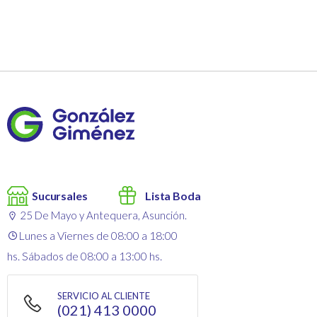
Sucursales
Lista Boda
25 De Mayo y Antequera, Asunción.
Lunes a Viernes de 08:00 a 18:00
hs. Sábados de 08:00 a 13:00 hs.
SERVICIO AL CLIENTE
(021) 413 0000