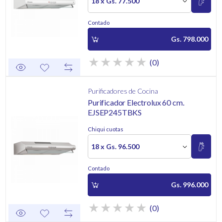
18 x Gs. 77.500
Contado
Gs. 798.000
(0)
Purificadores de Cocina
Purificador Electrolux 60 cm.
EJSEP245TBKS
Chiqui cuotas
18 x Gs. 96.500
Contado
Gs. 996.000
(0)