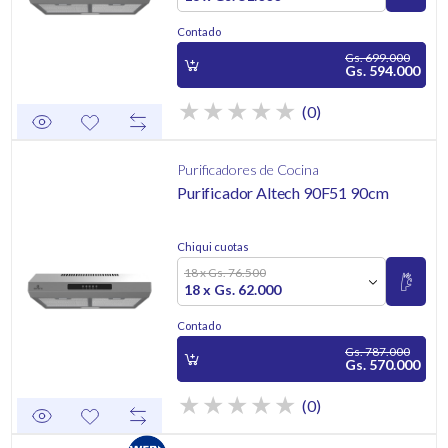
Contado
Gs. 699.000
Gs. 594.000
(0)
Purificadores de Cocina
Purificador Altech 90F51 90cm
Chiqui cuotas
18 x Gs. 76.500
18 x Gs. 62.000
Contado
Gs. 787.000
Gs. 570.000
(0)