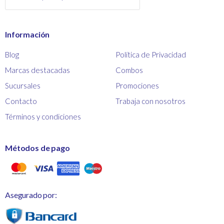
Información
Blog
Política de Privacidad
Marcas destacadas
Combos
Sucursales
Promociones
Contacto
Trabaja con nosotros
Términos y condiciones
Métodos de pago
Asegurado por: