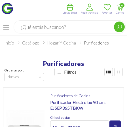
0
Listas Bodas
Registro/Inicio
Favoritos
Carrito
Buscar
Menú
Inicio
Catálogo
Hogar Y Cocina
Purificadores
Purificadores
Ordenar por:
Filtros
Purificadores de Cocina
Purificador Electrolux 90 cm.
EJSEP365TBKW
Chiqui cuotas