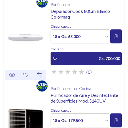
Purificadores
Depurador Cook 80Cm Blanco
Colormaq
Chiqui cuotas
18 x Gs. 68.000
Contado
Gs. 700.000
(0)
Purificadores de Cocina
Purificador de Aire y Desinfectante
de Superficies Mod. S140UV
Chiqui cuotas
18 x Gs. 179.500