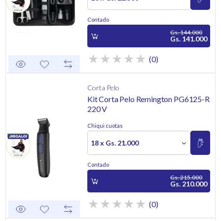
Contado
Gs. 144.000
Gs. 141.000
(0)
Corta Pelo
Kit Corta Pelo Remington PG6125-R
220 V
Chiqui cuotas
18 x Gs. 21.000
Contado
Gs. 215.000
Gs. 210.000
(0)