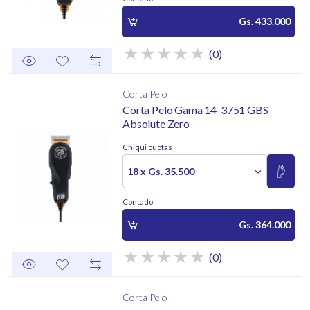
Gs. 433.000
(0)
Corta Pelo
Corta Pelo Gama 14-3751 GBS
Absolute Zero
Chiqui cuotas
18 x Gs. 35.500
Contado
Gs. 364.000
(0)
Corta Pelo