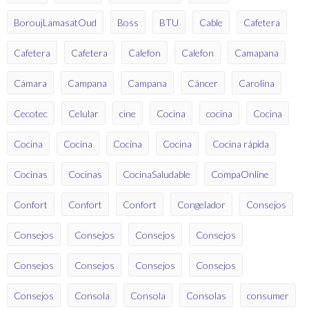
BoroujLamasatOud
Boss
BTU
Cable
Cafetera
Cafetera
Cafetera
Calefon
Calefon
Camapana
Cámara
Campana
Campana
Cáncer
Carolina
Cecotec
Celular
cine
Cocina
cocina
Cocina
Cocina
Cocina
Cocina
Cocina
Cocina rápida
Cocinas
Cocinas
CocinaSaludable
CompaOnline
Confort
Confort
Confort
Congelador
Consejos
Consejos
Consejos
Consejos
Consejos
Consejos
Consejos
Consejos
Consejos
Consejos
Consola
Consola
Consolas
consumer