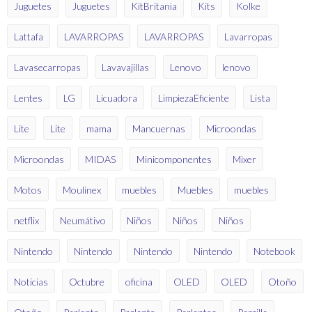
Juguetes
Juguetes
KitBritania
Kits
Kolke
Lattafa
LAVARROPAS
LAVARROPAS
Lavarropas
Lavasecarropas
Lavavajillas
Lenovo
lenovo
Lentes
LG
Licuadora
LimpiezaEficiente
Lista
Lite
Lite
mama
Mancuernas
Microondas
Microondas
MIDAS
Minicomponentes
Mixer
Motos
Moulinex
muebles
Muebles
muebles
netflix
Neumátivo
Niños
Niños
Niños
Nintendo
Nintendo
Nintendo
Nintendo
Notebook
Noticias
Octubre
oficina
OLED
OLED
Otoño