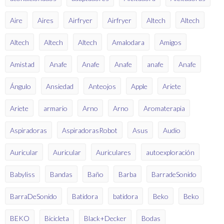
Aire
Aires
Airfryer
Airfryer
Altech
Altech
Altech
Altech
Altech
Amalodara
Amigos
Amistad
Anafe
Anafe
Anafe
anafe
Anafe
Ángulo
Ansiedad
Anteojos
Apple
Ariete
Ariete
armario
Arno
Arno
Aromaterapia
Aspiradoras
AspiradorasRobot
Asus
Audio
Auricular
Auricular
Auriculares
autoexploración
Babyliss
Bandas
Baño
Barba
BarradeSonido
BarraDeSonido
Batidora
batidora
Beko
Beko
BEKO
Bicicleta
Black+Decker
Bodas