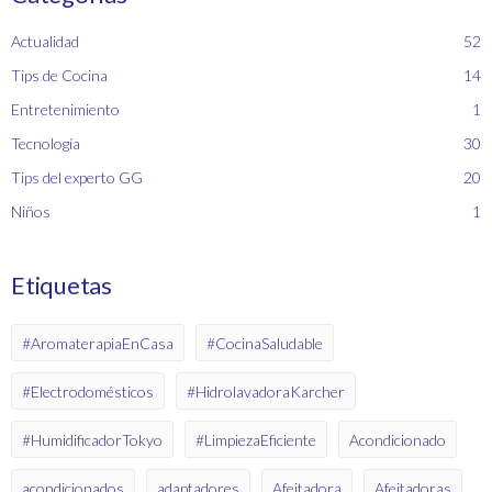
Actualidad
52
Tips de Cocina
14
Entretenimiento
1
Tecnología
30
Tips del experto GG
20
Niños
1
Etiquetas
#AromaterapiaEnCasa
#CocinaSaludable
#Electrodomésticos
#HidrolavadoraKarcher
#HumidificadorTokyo
#LimpiezaEficiente
Acondicionado
acondicionados
adaptadores
Afeitadora
Afeitadoras