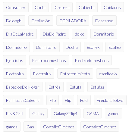
Consumer
Corta
Crepera
Cubierta
Cuidados
Delonghi
Depilación
DEPILADORA
Descanso
DíaDeLaMadre
DiaDelPadre
dolce
Dormitorio
Dormitorio
Dormitorio
Ducha
Ecoflex
Ecoflex
Ejercicios
Electrodomésticos
Electrodomesticos
Electrolux
Electrolux
Entretenimiento
escritorio
EspaciosDelHogar
Estrés
Estufa
Estufas
FarmaciasCatedral
Flip
Flip
Fold
FreidoraTokyo
Fry&Grill
Galaxy
GalaxyZFlip4
GAMA
gamer
games
Gas
GonzáleGiménez
GonzalezGimenez