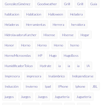
GonzálezGiménez
Goodweather
Grill
Grill
Guía
habitacion
Habitacion
Halloween
Heladera
Heladeras
Herramientas
Herrera
hervidora
HidrolavadoraKarcher
Hisense
Hisense
Hogar
Honor
Horno
Horno
Horno
horno
HornoMicroondas
HP
Hugo
HugoBoss
HumidificadorTokyo
Hydrate
ia
ia
ia
IA
Impresora
impresora
Inalámbrico
Independizarse
Inducción
Invierno
Ipad
IPhone
Iphone
JBL
juegos
Juegos
Juegos
Jugueteria
Jugueteria