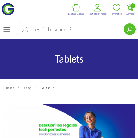
0
Listas Bodas
Registro/Inicio
Favoritos
Carrito
Buscar
Menú
Tablets
Inicio
Blog
Tablets