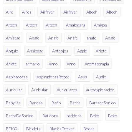
Aire
Aires
Airfryer
Airfryer
Altech
Altech
Altech
Altech
Altech
Amalodara
Amigos
Amistad
Anafe
Anafe
Anafe
anafe
Anafe
Ángulo
Ansiedad
Anteojos
Apple
Ariete
Ariete
armario
Arno
Arno
Aromaterapia
Aspiradoras
AspiradorasRobot
Asus
Audio
Auricular
Auricular
Auriculares
autoexploración
Babyliss
Bandas
Baño
Barba
BarradeSonido
BarraDeSonido
Batidora
batidora
Beko
Beko
BEKO
Bicicleta
Black+Decker
Bodas