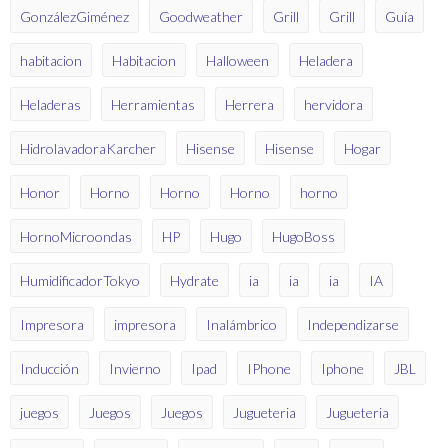
GonzálezGiménez
Goodweather
Grill
Grill
Guía
habitacion
Habitacion
Halloween
Heladera
Heladeras
Herramientas
Herrera
hervidora
HidrolavadoraKarcher
Hisense
Hisense
Hogar
Honor
Horno
Horno
Horno
horno
HornoMicroondas
HP
Hugo
HugoBoss
HumidificadorTokyo
Hydrate
ia
ia
ia
IA
Impresora
impresora
Inalámbrico
Independizarse
Inducción
Invierno
Ipad
IPhone
Iphone
JBL
juegos
Juegos
Juegos
Jugueteria
Jugueteria