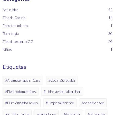
Actualidad
52
Tips de Cocina
14
Entretenimiento
1
Tecnología
30
Tips del experto GG
20
Niños
1
Etiquetas
#AromaterapiaEnCasa
#CocinaSaludable
#Electrodomésticos
#HidrolavadoraKarcher
#HumidificadorTokyo
#LimpiezaEficiente
Acondicionado
acondicionados
adaptadores
Afeitadora
Afeitadoras