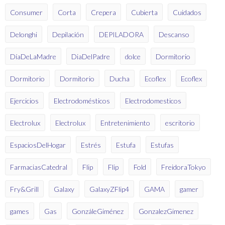
Consumer
Corta
Crepera
Cubierta
Cuidados
Delonghi
Depilación
DEPILADORA
Descanso
DíaDeLaMadre
DiaDelPadre
dolce
Dormitorio
Dormitorio
Dormitorio
Ducha
Ecoflex
Ecoflex
Ejercicios
Electrodomésticos
Electrodomesticos
Electrolux
Electrolux
Entretenimiento
escritorio
EspaciosDelHogar
Estrés
Estufa
Estufas
FarmaciasCatedral
Flip
Flip
Fold
FreidoraTokyo
Fry&Grill
Galaxy
GalaxyZFlip4
GAMA
gamer
games
Gas
GonzáleGiménez
GonzalezGimenez