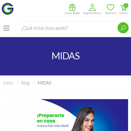
0
Listas Bodas
Registro/Inicio
Favoritos
Carrito
Buscar
Menú
MIDAS
Inicio
Blog
MIDAS