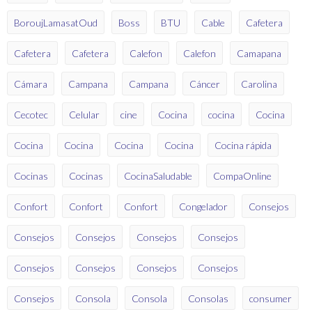
BoroujLamasatOud
Boss
BTU
Cable
Cafetera
Cafetera
Cafetera
Calefon
Calefon
Camapana
Cámara
Campana
Campana
Cáncer
Carolina
Cecotec
Celular
cine
Cocina
cocina
Cocina
Cocina
Cocina
Cocina
Cocina
Cocina rápida
Cocinas
Cocinas
CocinaSaludable
CompaOnline
Confort
Confort
Confort
Congelador
Consejos
Consejos
Consejos
Consejos
Consejos
Consejos
Consejos
Consejos
Consejos
Consejos
Consola
Consola
Consolas
consumer