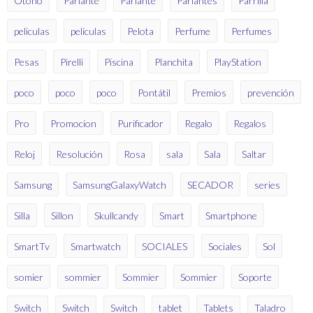
Otoño
Parlante
Parlante
Parlantes
Parrilla
peliculas
películas
Pelota
Perfume
Perfumes
Pesas
Pirelli
Piscina
Planchita
PlayStation
poco
poco
poco
Pontátil
Premios
prevención
Pro
Promocion
Purificador
Regalo
Regalos
Reloj
Resolución
Rosa
sala
Sala
Saltar
Samsung
SamsungGalaxyWatch
SECADOR
series
Silla
Sillon
Skullcandy
Smart
Smartphone
SmartTv
Smartwatch
SOCIALES
Sociales
Sol
somier
sommier
Sommier
Sommier
Soporte
Switch
Switch
Switch
tablet
Tablets
Taladro