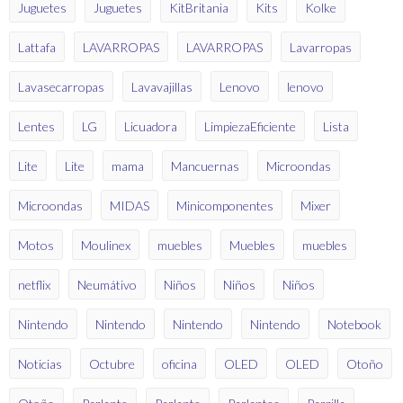
Juguetes
Juguetes
KitBritania
Kits
Kolke
Lattafa
LAVARROPAS
LAVARROPAS
Lavarropas
Lavasecarropas
Lavavajillas
Lenovo
lenovo
Lentes
LG
Licuadora
LimpiezaEficiente
Lista
Lite
Lite
mama
Mancuernas
Microondas
Microondas
MIDAS
Minicomponentes
Mixer
Motos
Moulinex
muebles
Muebles
muebles
netflix
Neumátivo
Niños
Niños
Niños
Nintendo
Nintendo
Nintendo
Nintendo
Notebook
Noticias
Octubre
oficina
OLED
OLED
Otoño