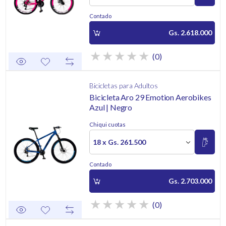
Contado
Gs. 2.618.000
(0)
Bicicletas para Adultos
Bicicleta Aro 29 Emotion Aerobikes
Azul | Negro
Chiqui cuotas
18 x Gs. 261.500
Contado
Gs. 2.703.000
(0)