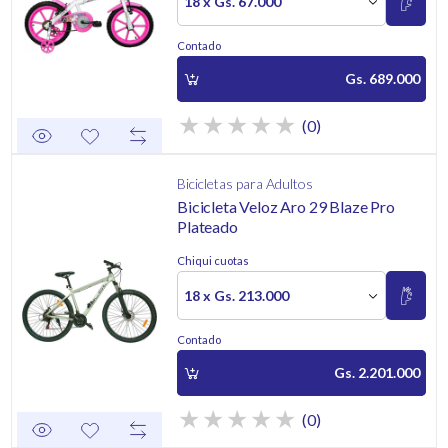
18 x Gs. 67.000
Contado
Gs. 689.000
(0)
Bicicletas para Adultos
Bicicleta Veloz Aro 29 Blaze Pro
Plateado
Chiqui cuotas
18 x Gs. 213.000
Contado
Gs. 2.201.000
(0)