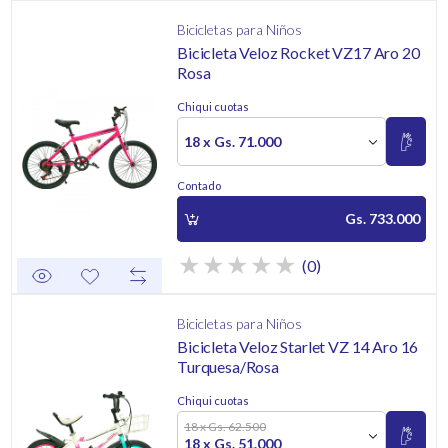
Bicicletas para Niños
Bicicleta Veloz Rocket VZ17 Aro 20
Rosa
Chiqui cuotas
18 x Gs. 71.000
Contado
Gs. 733.000
(0)
Bicicletas para Niños
Bicicleta Veloz Starlet VZ 14 Aro 16
Turquesa/Rosa
Chiqui cuotas
18 x Gs. 62.500
18 x Gs. 51.000