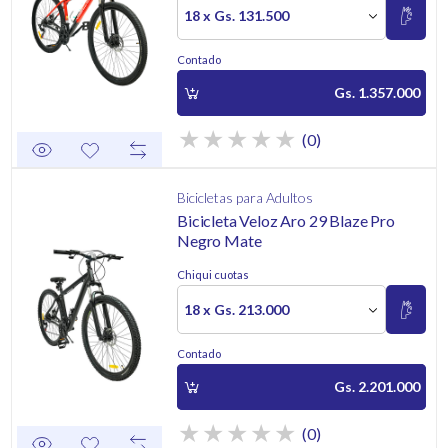
18 x Gs. 131.500
Contado
Gs. 1.357.000
(0)
Bicicletas para Adultos
Bicicleta Veloz Aro 29 Blaze Pro
Negro Mate
Chiqui cuotas
18 x Gs. 213.000
Contado
Gs. 2.201.000
(0)