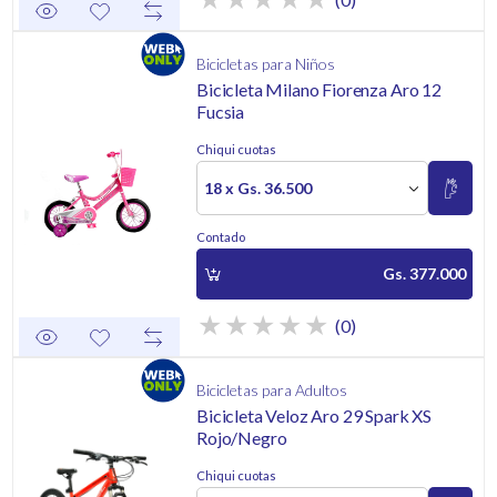
Bicicletas para Niños
Bicicleta Milano Fiorenza Aro 12
Fucsia
Chiqui cuotas
18 x Gs. 36.500
Contado
Gs. 377.000
(0)
Bicicletas para Adultos
Bicicleta Veloz Aro 29 Spark XS
Rojo/Negro
Chiqui cuotas