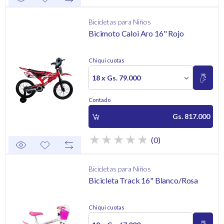
Bicicletas para Niños
Bicimoto Caloi Aro 16" Rojo
Chiqui cuotas
18 x Gs. 79.000
Contado
Gs. 817.000
(0)
Bicicletas para Niños
Bicicleta Track 16" Blanco/Rosa
Chiqui cuotas