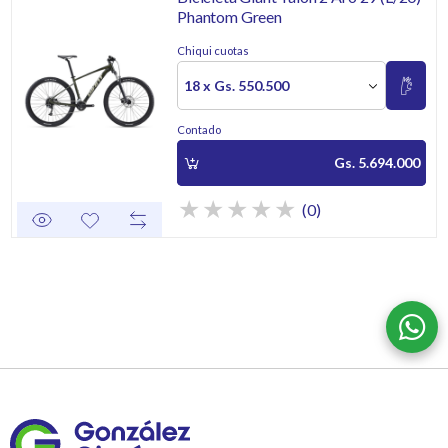
Phantom Green
Chiqui cuotas
18 x Gs. 550.500
Contado
Gs. 5.694.000
(0)