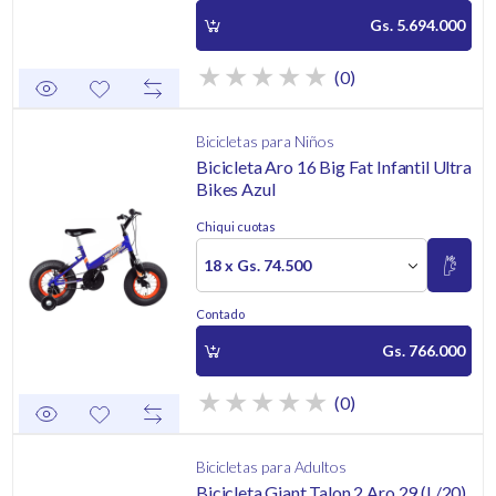
Gs. 5.694.000
(0)
Bicicletas para Niños
Bicicleta Aro 16 Big Fat Infantil Ultra
Bikes Azul
Chiqui cuotas
18 x Gs. 74.500
Contado
Gs. 766.000
(0)
Bicicletas para Adultos
Bicicleta Giant Talon 2 Aro 29 (L/20)