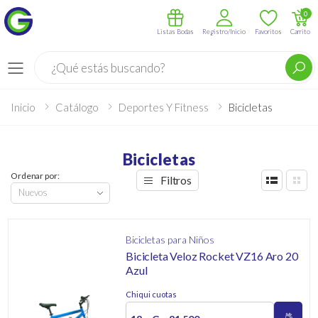
0
Listas Bodas
Registro/Inicio
Favoritos
Carrito
Buscar
Menú
Inicio
Catálogo
Deportes Y Fitness
Bicicletas
Bicicletas
Ordenar por:
Filtros
Bicicletas para Niños
Bicicleta Veloz Rocket VZ16 Aro 20
Azul
Chiqui cuotas