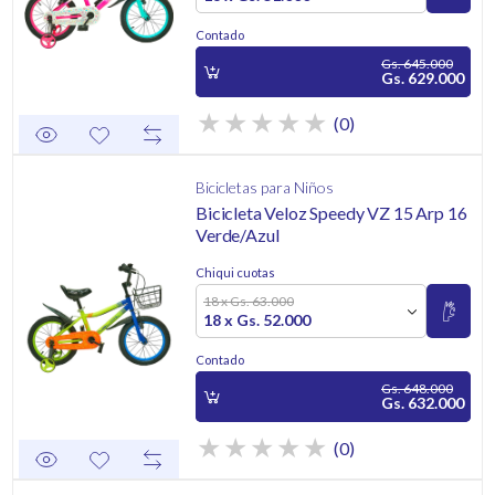
Contado
Gs. 645.000
Gs. 629.000
(0)
Bicicletas para Niños
Bicicleta Veloz Speedy VZ 15 Arp 16
Verde/Azul
Chiqui cuotas
18 x Gs. 63.000
18 x Gs. 52.000
Contado
Gs. 648.000
Gs. 632.000
(0)