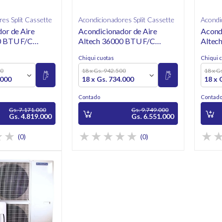
es Split Cassette
Acondicionadores Split Cassette
Acondi
or de Aire
Acondicionador de Aire
Acond
0 BTU F/C
Altech 36000 BTU F/C
Altec
4R1YA-R
ALCA-H36/4R1YA-R
ALCA
Chiqui cuotas
Chiqui 
Cassette
Casse
00
18 x Gs. 942.500
18 x G
.000
18 x Gs. 734.000
18 x 
Contado
Contad
Gs. 7.171.000
Gs. 9.749.000
Gs. 4.819.000
Gs. 6.551.000
(0)
(0)