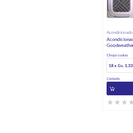
Acondicionador
Acondicionad
Goodweather
48.000 BTU
Chiqui cuotas
18 x Gs. 1.3
Contado