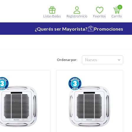
0
Listas Bodas
Registro/Inicio
Favoritos
Carrito
¿Querés ser Mayorista?
Promociones
Ordenar por: