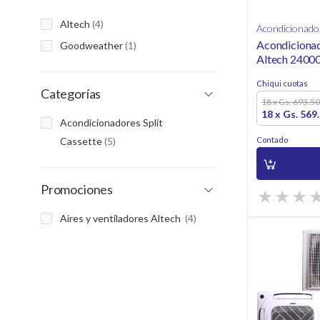
Altech
(4)
Acondicionador
Acondicionad
Goodweather
(1)
Altech 2400
ALCA-H24/
Chiqui cuotas
Cassette
Categorías
18 x Gs. 693.5
18 x Gs. 569
Acondicionadores Split
Cassette
(5)
Contado
Promociones
Aires y ventiladores Altech
(4)