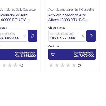
cionadores Split Cassette
Acondicionadores Split Cassette
icionador de Aire
Acondicionador de Aire
h 60000 BTU F/C
Altech 48000 BTU F/C
-H60/5R1YA-R
ALCA-H48/5R1YA-R
cuotas
Chiqui cuotas
tte
Cassette
s. 1.153.500
18 x Gs. 1.028.000
Gs. 1.055.000
18 x Gs. 778.000
o
Contado
Gs. 11.932.000
Gs. 10.633.000
Gs. 8.686.000
Gs. 7.979.000
(0)
(0)