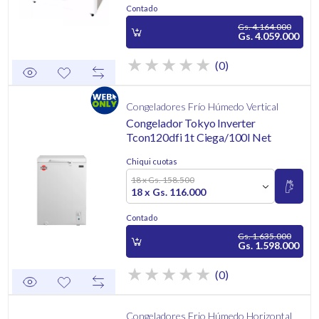
Contado
Gs. 4.164.000
Gs. 4.059.000
(0)
Congeladores Frío Húmedo Vertical
Congelador Tokyo Inverter
Tcon120dfi 1t Ciega/100l Net
Chiqui cuotas
18 x Gs. 158.500
18 x Gs. 116.000
Contado
Gs. 1.635.000
Gs. 1.598.000
(0)
Congeladores Frio Húmedo Horizontal