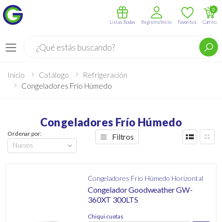
0
Listas Bodas
Registro/Inicio
Favoritos
Carrito
Buscar
Menú
Inicio
Catálogo
Refrigeración
Congeladores Frío Húmedo
Congeladores Frío Húmedo
Ordenar por:
Filtros
Congeladores Frio Húmedo Horizontal
Congelador Goodweather GW-
360XT 300LTS
Chiqui cuotas