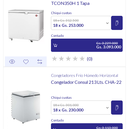
TCON350H 1 Tapa
Chiqui cuotas
18 x Gs. 312.500
18 x Gs. 253.000
Contado
Gs. 3.229.000
Gs. 3.093.000
(0)
Congeladores Frio Húmedo Horizontal
Congelador Consul 213 Lts. CHA-22
Chiqui cuotas
18 x Gs. 301.000
18 x Gs. 230.000
Contado
Gs. 3.113.000