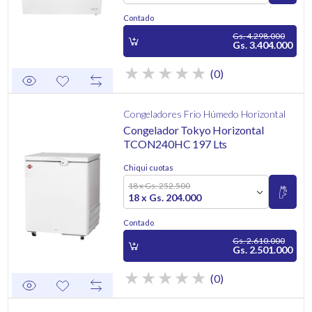
Contado
Gs. 4.298.000
Gs. 3.404.000
(0)
Congeladores Frio Húmedo Horizontal
Congelador Tokyo Horizontal
TCON240HC 197 Lts
Chiqui cuotas
18 x Gs. 252.500
18 x Gs. 204.000
Contado
Gs. 2.610.000
Gs. 2.501.000
(0)