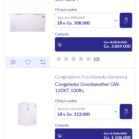
Chiqui cuotas
18 x Gs. 390.000
18 x Gs. 308.000
Contado
Gs. 4.034.000
Gs. 3.869.000
(0)
Congeladores Frio Húmedo Horizontal
Congelador Goodweather GW-
120XT 100lts.
Chiqui cuotas
18 x Gs. 151.500
18 x Gs. 113.000
Contado
Gs. 1.566.000
Gs. 1.506.000