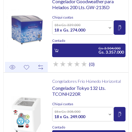
Congelador Goodweather para
Helados 200 Lts. GW-213SD
Chiqui cuotas
18 x Gs. 339.000
18 x Gs. 274.000
Contado
Gs. 3.504.000
Gs. 3.357.000
(0)
Congeladores Frio Húmedo Horizontal
Congelador Tokyo 132 Lts.
TCONH220R
Chiqui cuotas
18 x Gs. 308.000
18 x Gs. 249.000
Contado