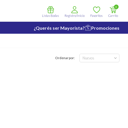
0
Listas Bodas
Registro/Inicio
Favoritos
Carrito
¿Querés ser Mayorista?
Promociones
Ordenar por: