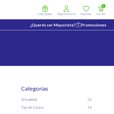
0
Listas Bodas
Registro/Inicio
Favoritos
Carrito
¿Querés ser Mayorista?
Promociones
Categorías
Actualidad
52
Tips de Cocina
14