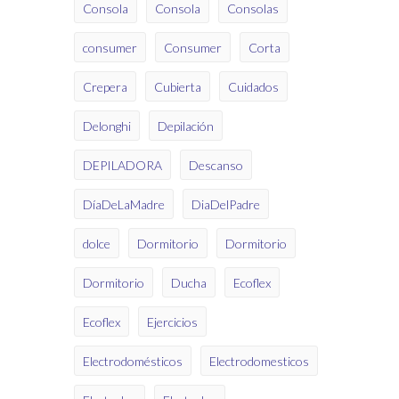
Consola
Consola
Consolas
consumer
Consumer
Corta
Crepera
Cubierta
Cuidados
Delonghi
Depilación
DEPILADORA
Descanso
DíaDeLaMadre
DiaDelPadre
dolce
Dormitorio
Dormitorio
Dormitorio
Ducha
Ecoflex
Ecoflex
Ejercicios
Electrodomésticos
Electrodomesticos