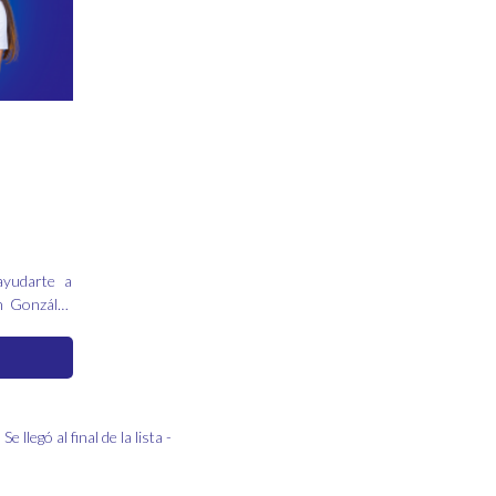
ayudarte a
En González
os mejores
lvidable.
- Se llegó al final de la lista -