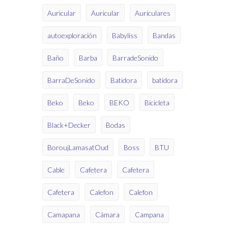
Auricular
Auricular
Auriculares
autoexploración
Babyliss
Bandas
Baño
Barba
BarradeSonido
BarraDeSonido
Batidora
batidora
Beko
Beko
BEKO
Bicicleta
Black+Decker
Bodas
BoroujLamasatOud
Boss
BTU
Cable
Cafetera
Cafetera
Cafetera
Calefon
Calefon
Camapana
Cámara
Campana