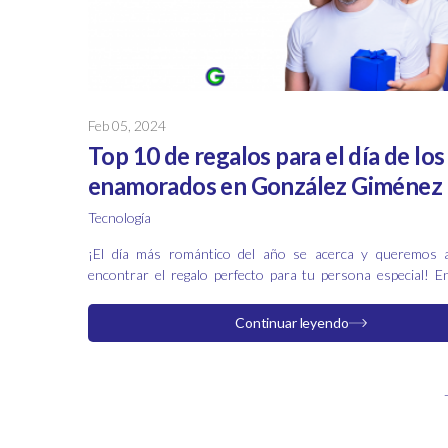
Feb 05, 2024
Top 10 de regalos para el día de los
enamorados en González Giménez
Tecnología
¡El día más romántico del año se acerca y queremos 
encontrar el regalo perfecto para tu persona especial! 
Giménez, hemos preparado una guía exclusiva con l
obsequios que harán que este día de los enamorados sea ino
Continuar leyendo