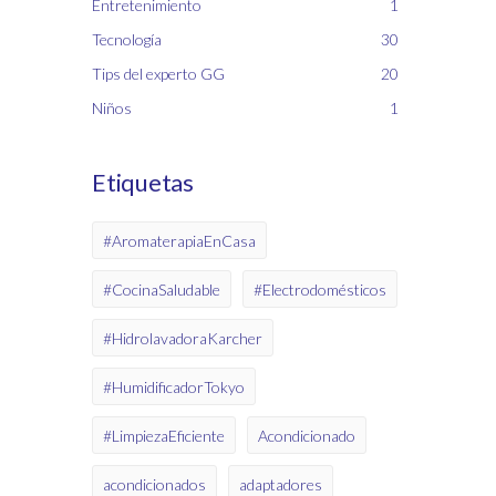
Entretenimiento
1
Tecnología
30
Tips del experto GG
20
Niños
1
Etiquetas
#AromaterapiaEnCasa
#CocinaSaludable
#Electrodomésticos
#HidrolavadoraKarcher
#HumidificadorTokyo
#LimpiezaEficiente
Acondicionado
acondicionados
adaptadores