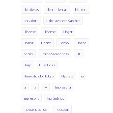
Heladeras
Herramientas
Herrera
hervidora
HidrolavadoraKarcher
Hisense
Hisense
Hogar
Honor
Horno
Horno
Horno
horno
HornoMicroondas
HP
Hugo
HugoBoss
HumidificadorTokyo
Hydrate
ia
ia
ia
IA
Impresora
impresora
Inalámbrico
Independizarse
Inducción