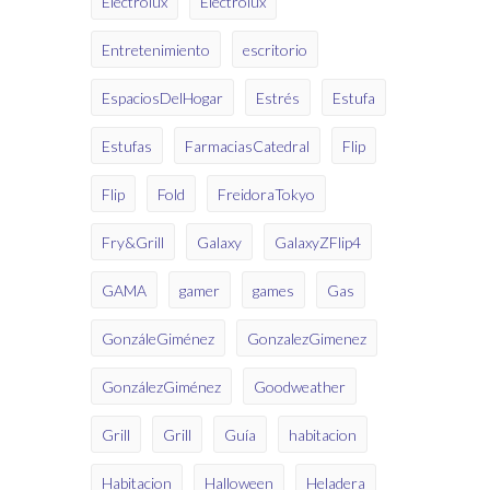
Electrolux
Electrolux
Entretenimiento
escritorio
EspaciosDelHogar
Estrés
Estufa
Estufas
FarmaciasCatedral
Flip
Flip
Fold
FreidoraTokyo
Fry&Grill
Galaxy
GalaxyZFlip4
GAMA
gamer
games
Gas
GonzáleGiménez
GonzalezGimenez
GonzálezGiménez
Goodweather
Grill
Grill
Guía
habitacion
Habitacion
Halloween
Heladera