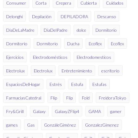
Consumer
Corta
Crepera
Cubierta
Cuidados
Delonghi
Depilación
DEPILADORA
Descanso
DíaDeLaMadre
DiaDelPadre
dolce
Dormitorio
Dormitorio
Dormitorio
Ducha
Ecoflex
Ecoflex
Ejercicios
Electrodomésticos
Electrodomesticos
Electrolux
Electrolux
Entretenimiento
escritorio
EspaciosDelHogar
Estrés
Estufa
Estufas
FarmaciasCatedral
Flip
Flip
Fold
FreidoraTokyo
Fry&Grill
Galaxy
GalaxyZFlip4
GAMA
gamer
games
Gas
GonzáleGiménez
GonzalezGimenez