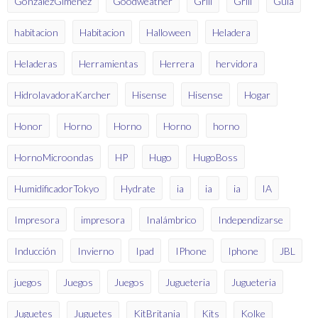
GonzálezGiménez
Goodweather
Grill
Grill
Guía
habitacion
Habitacion
Halloween
Heladera
Heladeras
Herramientas
Herrera
hervidora
HidrolavadoraKarcher
Hisense
Hisense
Hogar
Honor
Horno
Horno
Horno
horno
HornoMicroondas
HP
Hugo
HugoBoss
HumidificadorTokyo
Hydrate
ia
ia
ia
IA
Impresora
impresora
Inalámbrico
Independizarse
Inducción
Invierno
Ipad
IPhone
Iphone
JBL
juegos
Juegos
Juegos
Jugueteria
Jugueteria
Juguetes
Juguetes
KitBritania
Kits
Kolke