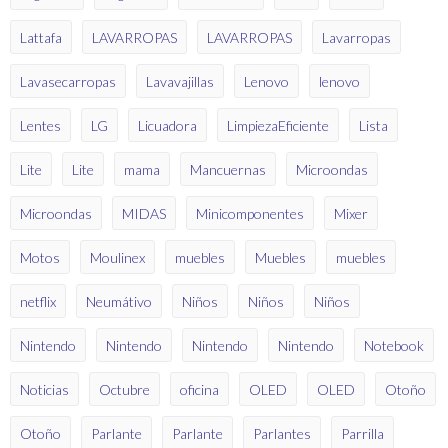
Lattafa
LAVARROPAS
LAVARROPAS
Lavarropas
Lavasecarropas
Lavavajillas
Lenovo
lenovo
Lentes
LG
Licuadora
LimpiezaEficiente
Lista
Lite
Lite
mama
Mancuernas
Microondas
Microondas
MIDAS
Minicomponentes
Mixer
Motos
Moulinex
muebles
Muebles
muebles
netflix
Neumátivo
Niños
Niños
Niños
Nintendo
Nintendo
Nintendo
Nintendo
Notebook
Noticias
Octubre
oficina
OLED
OLED
Otoño
Otoño
Parlante
Parlante
Parlantes
Parrilla