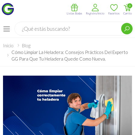
0
Listas Bodas
Registro/Inicio
Favoritos
Carrito
Buscar
Menú
Inicio
Blog
Cómo Limpiar La Heladera: Consejos Prácticos Del Experto
GG Para Que Tu Heladera Quede Como Nueva.