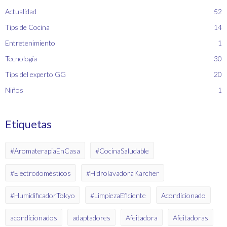
Actualidad
52
Tips de Cocina
14
Entretenimiento
1
Tecnología
30
Tips del experto GG
20
Niños
1
Etiquetas
#AromaterapiaEnCasa
#CocinaSaludable
#Electrodomésticos
#HidrolavadoraKarcher
#HumidificadorTokyo
#LimpiezaEficiente
Acondicionado
acondicionados
adaptadores
Afeitadora
Afeitadoras