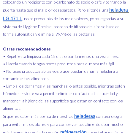
colocando un recipiente con bicarbonato de sodio o café y cerrando la
puerta hasta que el mal olor desaparezca. Pero si tenés una
heladera 
LG 471 L
, no te preocupás de los malos olores, porque gracias a su
sistema de Hygiene Fresh el proceso de filtrado del aire se hace de
forma automática y elimina el 99,9% de las bacterias.
Otras recomendaciones
• Repetí esta limpieza cada 15 días o por lo menos una vez al mes.
• Hacela cuando tengas pocos productos para que sea más ágil.
• No uses productos abrasivos o que puedan dañar la heladera o
contaminar tus alimentos.
• Limpiá los derrames y las manchas lo antes posible, mientras estén
húmedos. Esto te va a permitir eliminar con facilidad la suciedad y
mantener la higiene de las superficies que están en contacto con los
alimentos.
Si querés saber más acerca de nuestras
heladeras
con tecnología
para evitar malos olores y para conservar tus alimentos por mucho
más tiempo, ingresá a la sección
refrigeración
y elegí el que más te