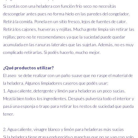
Si contás con una heladera con función frío seco no necesitás
descongelar antes pues no forma hielo en las paredes del congelador.
Retirá la comida. Ponela en un sitio fresco, lejos de fuentes de calor.
Retirá los cajones, hueveras y rejillas. Mucha gente limpia sin retirar las
rejillas; pero no te recomendamos ya que la suciedad puede quedar
acumulada en las ranuras laterales que las sujetan. Además, no es muy
complicado retirarlas. Si podés hacerlo, mucho mejor.
¿Qué productos utilizar?
El aseo se debe realizar con un paño suave que no raspe el material de
la heladera. Algunos limpiadores caseros que podés usar:
1. Agua caliente, detergente y limón para heladeras un poco sucias.
Mezclá bien todos los ingredientes. Después pulveriza todo el interior y
pasá una esponja o trapo para retirar los restos de suciedad que pueda
tener.
2. Agua caliente, vinagre blanco y limón para heladeras más sucias
Si la heladera tiene grasa endurecida o manchas que no se van con solo