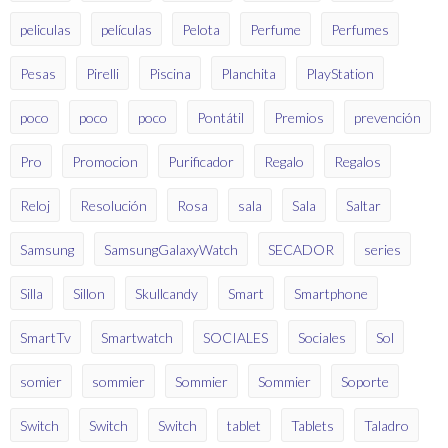
peliculas
películas
Pelota
Perfume
Perfumes
Pesas
Pirelli
Piscina
Planchita
PlayStation
poco
poco
poco
Pontátil
Premios
prevención
Pro
Promocion
Purificador
Regalo
Regalos
Reloj
Resolución
Rosa
sala
Sala
Saltar
Samsung
SamsungGalaxyWatch
SECADOR
series
Silla
Sillon
Skullcandy
Smart
Smartphone
SmartTv
Smartwatch
SOCIALES
Sociales
Sol
somier
sommier
Sommier
Sommier
Soporte
Switch
Switch
Switch
tablet
Tablets
Taladro