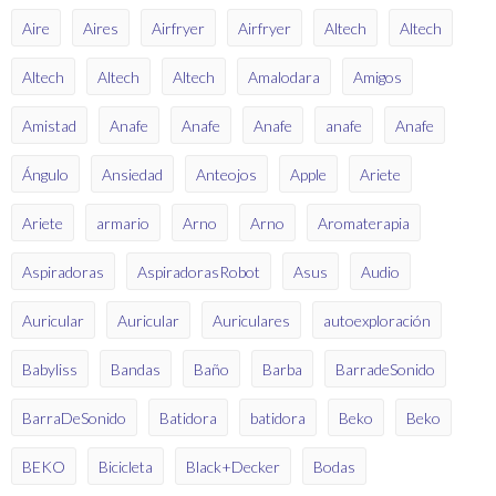
Aire
Aires
Airfryer
Airfryer
Altech
Altech
Altech
Altech
Altech
Amalodara
Amigos
Amistad
Anafe
Anafe
Anafe
anafe
Anafe
Ángulo
Ansiedad
Anteojos
Apple
Ariete
Ariete
armario
Arno
Arno
Aromaterapia
Aspiradoras
AspiradorasRobot
Asus
Audio
Auricular
Auricular
Auriculares
autoexploración
Babyliss
Bandas
Baño
Barba
BarradeSonido
BarraDeSonido
Batidora
batidora
Beko
Beko
BEKO
Bicicleta
Black+Decker
Bodas