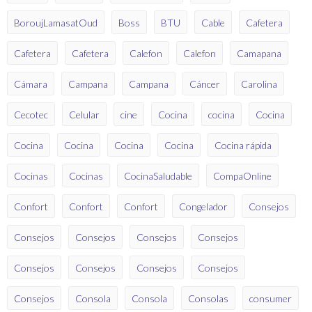
BoroujLamasatOud
Boss
BTU
Cable
Cafetera
Cafetera
Cafetera
Calefon
Calefon
Camapana
Cámara
Campana
Campana
Cáncer
Carolina
Cecotec
Celular
cine
Cocina
cocina
Cocina
Cocina
Cocina
Cocina
Cocina
Cocina rápida
Cocinas
Cocinas
CocinaSaludable
CompaOnline
Confort
Confort
Confort
Congelador
Consejos
Consejos
Consejos
Consejos
Consejos
Consejos
Consejos
Consejos
Consejos
Consejos
Consola
Consola
Consolas
consumer