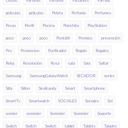
Otoño
Parlante
Parlante
Parlantes
Parrilla
peliculas
películas
Pelota
Perfume
Perfumes
Pesas
Pirelli
Piscina
Planchita
PlayStation
poco
poco
poco
Pontátil
Premios
prevención
Pro
Promocion
Purificador
Regalo
Regalos
Reloj
Resolución
Rosa
sala
Sala
Saltar
Samsung
SamsungGalaxyWatch
SECADOR
series
Silla
Sillon
Skullcandy
Smart
Smartphone
SmartTv
Smartwatch
SOCIALES
Sociales
Sol
somier
sommier
Sommier
Sommier
Soporte
Switch
Switch
Switch
tablet
Tablets
Taladro