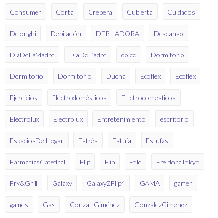
Consumer
Corta
Crepera
Cubierta
Cuidados
Delonghi
Depilación
DEPILADORA
Descanso
DíaDeLaMadre
DiaDelPadre
dolce
Dormitorio
Dormitorio
Dormitorio
Ducha
Ecoflex
Ecoflex
Ejercicios
Electrodomésticos
Electrodomesticos
Electrolux
Electrolux
Entretenimiento
escritorio
EspaciosDelHogar
Estrés
Estufa
Estufas
FarmaciasCatedral
Flip
Flip
Fold
FreidoraTokyo
Fry&Grill
Galaxy
GalaxyZFlip4
GAMA
gamer
games
Gas
GonzáleGiménez
GonzalezGimenez