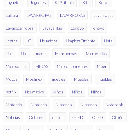
Juguetes
Juguetes
KitBritania
Kits
Kolke
Lattafa
LAVARROPAS
LAVARROPAS
Lavarropas
Lavasecarropas
Lavavajillas
Lenovo
lenovo
Lentes
LG
Licuadora
LimpiezaEficiente
Lista
Lite
Lite
mama
Mancuernas
Microondas
Microondas
MIDAS
Minicomponentes
Mixer
Motos
Moulinex
muebles
Muebles
muebles
netflix
Neumátivo
Niños
Niños
Niños
Nintendo
Nintendo
Nintendo
Nintendo
Notebook
Noticias
Octubre
oficina
OLED
OLED
Otoño