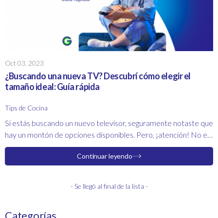
Oct 03, 2023
¿Buscando una nueva TV? Descubrí cómo elegir el
tamaño ideal: Guía rápida
Tips de Cocina
Si estás buscando un nuevo televisor, seguramente notaste que
hay un montón de opciones disponibles. Pero, ¡atención! No es
solo una cuestión de "mientras más grande es mejor". Hay
Continuar leyendo
algunos trucos y consejos para asegurarte de que estás
obteniendo el tamaño adecuado. Así que, relajate, tomá asiento
y déjame ayudarte a descubrir cómo elegir el televisor
- Se llegó al final de la lista -
perfecto para vos.
Categorías