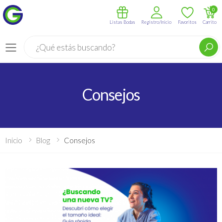
0
Listas Bodas
Registro/Inicio
Favoritos
Carrito
Buscar
Menú
Consejos
Inicio
Blog
Consejos