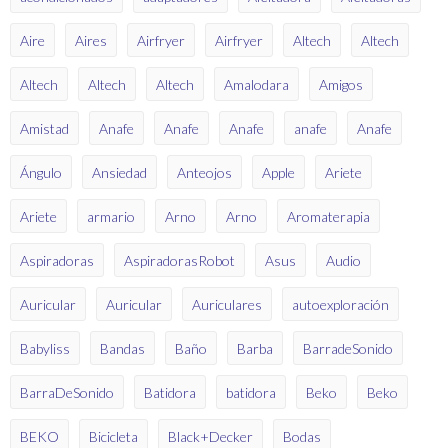
Aire
Aires
Airfryer
Airfryer
Altech
Altech
Altech
Altech
Altech
Amalodara
Amigos
Amistad
Anafe
Anafe
Anafe
anafe
Anafe
Ángulo
Ansiedad
Anteojos
Apple
Ariete
Ariete
armario
Arno
Arno
Aromaterapia
Aspiradoras
AspiradorasRobot
Asus
Audio
Auricular
Auricular
Auriculares
autoexploración
Babyliss
Bandas
Baño
Barba
BarradeSonido
BarraDeSonido
Batidora
batidora
Beko
Beko
BEKO
Bicicleta
Black+Decker
Bodas