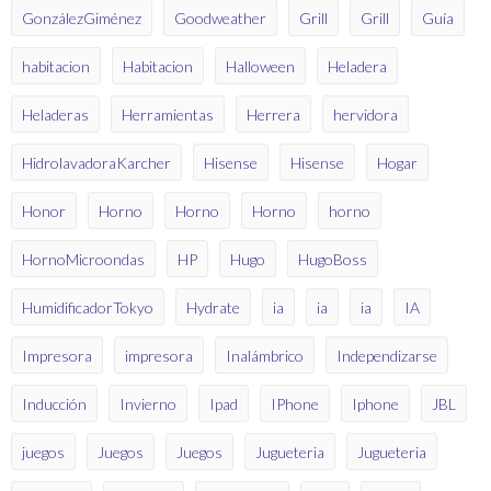
GonzálezGiménez
Goodweather
Grill
Grill
Guía
habitacion
Habitacion
Halloween
Heladera
Heladeras
Herramientas
Herrera
hervidora
HidrolavadoraKarcher
Hisense
Hisense
Hogar
Honor
Horno
Horno
Horno
horno
HornoMicroondas
HP
Hugo
HugoBoss
HumidificadorTokyo
Hydrate
ia
ia
ia
IA
Impresora
impresora
Inalámbrico
Independizarse
Inducción
Invierno
Ipad
IPhone
Iphone
JBL
juegos
Juegos
Juegos
Jugueteria
Jugueteria