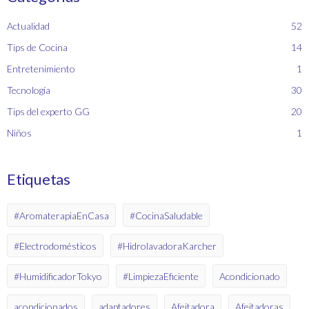
Actualidad
52
Tips de Cocina
14
Entretenimiento
1
Tecnología
30
Tips del experto GG
20
Niños
1
Etiquetas
#AromaterapiaEnCasa
#CocinaSaludable
#Electrodomésticos
#HidrolavadoraKarcher
#HumidificadorTokyo
#LimpiezaEficiente
Acondicionado
acondicionados
adaptadores
Afeitadora
Afeitadoras