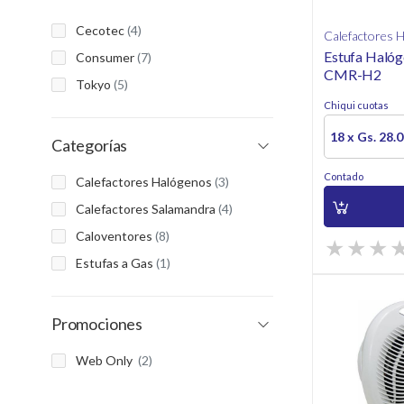
Cecotec
(4)
Calefactores 
Estufa Haló
Consumer
(7)
CMR-H2
Tokyo
(5)
Chiqui cuotas
18 x Gs. 28.
Categorías
Contado
Calefactores Halógenos
(3)
Calefactores Salamandra
(4)
Caloventores
(8)
Estufas a Gas
(1)
Promociones
Web Only
(2)