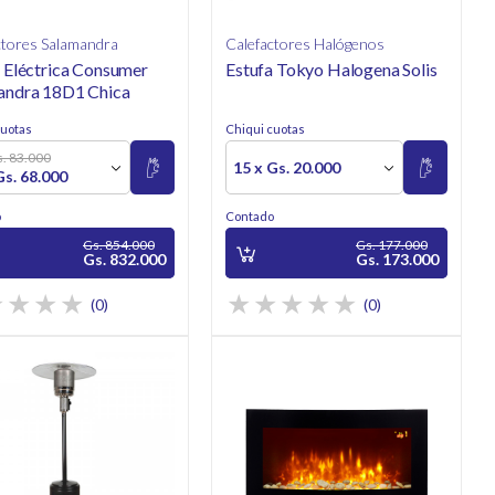
ctores Salamandra
Calefactores Halógenos
 Eléctrica Consumer
Estufa Tokyo Halogena Solis
andra 18D1 Chica
cuotas
Chiqui cuotas
s. 83.000
15 x Gs. 20.000
Gs. 68.000
o
Contado
Gs. 854.000
Gs. 177.000
Gs. 832.000
Gs. 173.000
(0)
(0)