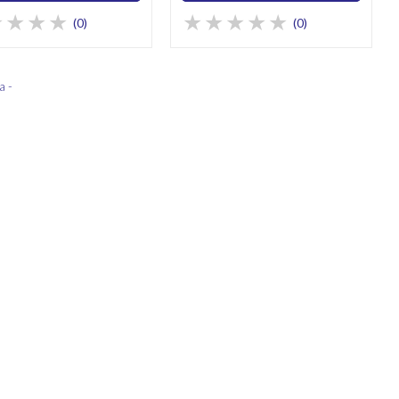
(0)
(0)
a -