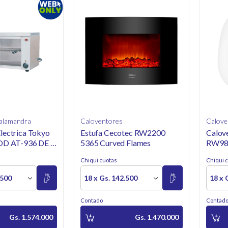
Salamandra
Caloventores
Calove
lectrica Tokyo
Estufa Cecotec RW2200
Calov
MOD AT-936 DE 0
5365 Curved Flames
RW98
Chiqui cuotas
Chiqui 
.500
18 x Gs. 142.500
18 x 
Contado
Contad
Gs. 1.574.000
Gs. 1.470.000