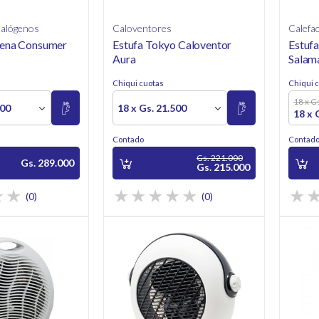
Halógenos
Caloventores
Calefa
gena Consumer
Estufa Tokyo Caloventor
Estufa
Aura
Salam
Chiqui cuotas
Chiqui 
18 x G
000
18 x Gs. 21.500
18 x 
Contado
Contad
Gs. 221.000
Gs. 289.000
Gs. 215.000
(0)
(0)