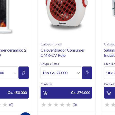
Caloventores
Calefa
mer ceramico 2
Caloventilador Consumer
Salam
W
CMR-CV Rojo
Indus
A 300
Chiqui cuotas
Chiqui 
500
18 x Gs. 27.000
18 x 
Contado
Contad
Gs. 450.000
Gs. 279.000
(0)
(0)