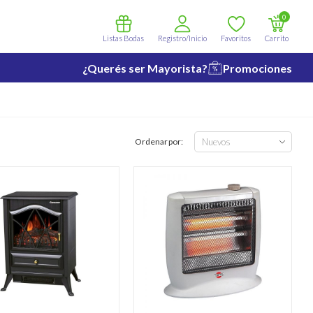
0
Listas Bodas
Registro/Inicio
Favoritos
Carrito
¿Querés ser Mayorista?
Promociones
Ordenar por: