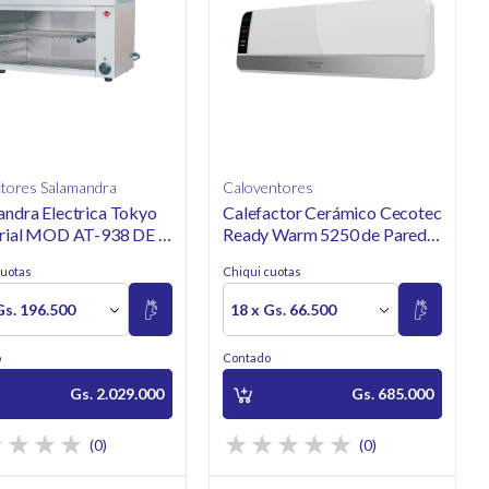
ctores Salamandra
Caloventores
andra Electrica Tokyo
Calefactor Cerámico Cecotec
trial MOD AT-938 DE 0
Ready Warm 5250 de Pared
 C
2000W
cuotas
Chiqui cuotas
Gs. 196.500
18 x Gs. 66.500
o
Contado
Gs. 2.029.000
Gs. 685.000
(0)
(0)