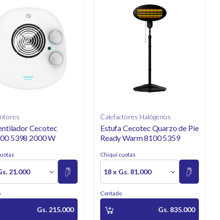
ntores
Calefactores Halógenos
entilador Cecotec
Estufa Cecotec Quarzo de Pie
00 5398 2000 W
Ready Warm 8100 5359
cuotas
Chiqui cuotas
Gs. 21.000
18 x Gs. 81.000
o
Contado
Gs. 215.000
Gs. 835.000