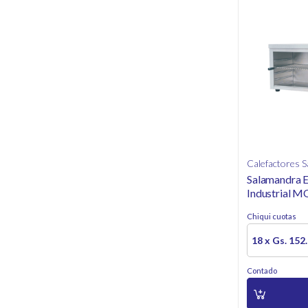
Calefactores 
Salamandra E
Industrial 
A 300 C
Chiqui cuotas
18 x Gs. 152
Contado