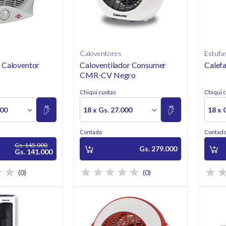
Caloventores
Estufa
 Caloventor
Caloventilador Consumer
Calef
CMR-CV Negro
Chiqui cuotas
Chiqui 
500
18 x Gs. 27.000
18 x 
Contado
Contad
Gs. 145.000
Gs. 279.000
Gs. 141.000
(0)
(0)