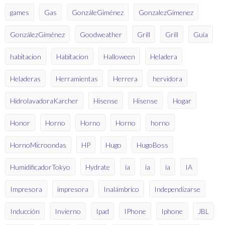
games
Gas
GonzáleGiménez
GonzalezGimenez
GonzálezGiménez
Goodweather
Grill
Grill
Guía
habitacion
Habitacion
Halloween
Heladera
Heladeras
Herramientas
Herrera
hervidora
HidrolavadoraKarcher
Hisense
Hisense
Hogar
Honor
Horno
Horno
Horno
horno
HornoMicroondas
HP
Hugo
HugoBoss
HumidificadorTokyo
Hydrate
ia
ia
ia
IA
Impresora
impresora
Inalámbrico
Independizarse
Inducción
Invierno
Ipad
IPhone
Iphone
JBL