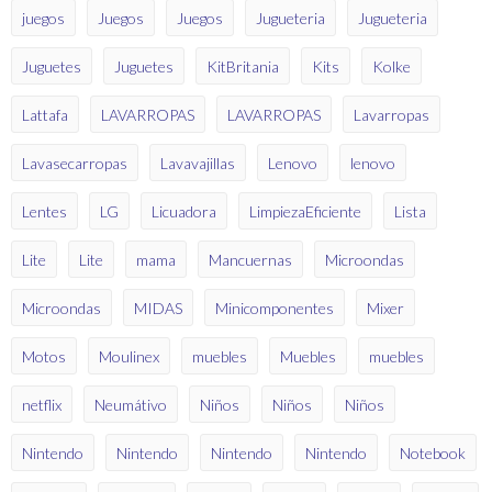
juegos
Juegos
Juegos
Jugueteria
Jugueteria
Juguetes
Juguetes
KitBritania
Kits
Kolke
Lattafa
LAVARROPAS
LAVARROPAS
Lavarropas
Lavasecarropas
Lavavajillas
Lenovo
lenovo
Lentes
LG
Licuadora
LimpiezaEficiente
Lista
Lite
Lite
mama
Mancuernas
Microondas
Microondas
MIDAS
Minicomponentes
Mixer
Motos
Moulinex
muebles
Muebles
muebles
netflix
Neumátivo
Niños
Niños
Niños
Nintendo
Nintendo
Nintendo
Nintendo
Notebook