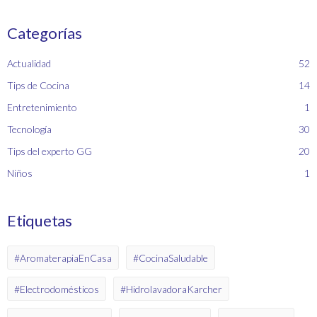
Categorías
Actualidad
52
Tips de Cocina
14
Entretenimiento
1
Tecnología
30
Tips del experto GG
20
Niños
1
Etiquetas
#AromaterapiaEnCasa
#CocinaSaludable
#Electrodomésticos
#HidrolavadoraKarcher