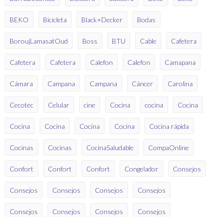
BEKO
Bicicleta
Black+Decker
Bodas
BoroujLamasatOud
Boss
BTU
Cable
Cafetera
Cafetera
Cafetera
Calefon
Calefon
Camapana
Cámara
Campana
Campana
Cáncer
Carolina
Cecotec
Celular
cine
Cocina
cocina
Cocina
Cocina
Cocina
Cocina
Cocina
Cocina rápida
Cocinas
Cocinas
CocinaSaludable
CompaOnline
Confort
Confort
Confort
Congelador
Consejos
Consejos
Consejos
Consejos
Consejos
Consejos
Consejos
Consejos
Consejos