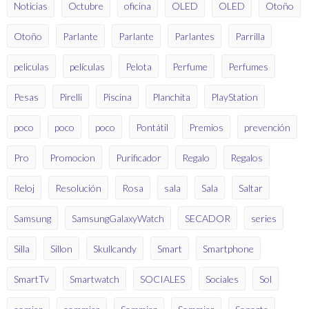
Noticias
Octubre
oficina
OLED
OLED
Otoño
Otoño
Parlante
Parlante
Parlantes
Parrilla
peliculas
películas
Pelota
Perfume
Perfumes
Pesas
Pirelli
Piscina
Planchita
PlayStation
poco
poco
poco
Pontátil
Premios
prevención
Pro
Promocion
Purificador
Regalo
Regalos
Reloj
Resolución
Rosa
sala
Sala
Saltar
Samsung
SamsungGalaxyWatch
SECADOR
series
Silla
Sillon
Skullcandy
Smart
Smartphone
SmartTv
Smartwatch
SOCIALES
Sociales
Sol