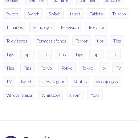
somier
sommier
Sommier
Sommier
Soporte
Switch
Switch
Switch
tablet
Tablets
Taladro
Tamaños
Tecnología
television
Televisor
Televisores
Termocalefones
Terror
tips
Tips
Tips
Tips
Tips
Tips
Tips
Tips
Tips
Tips
Tips
Tokyo
Tokyo
Tokyo
tv
TV
TV
twitch
UfesaJaguar
Ventas
videojuegos
Vitrocerámica
Whirlpool
Xiaomi
Yoga