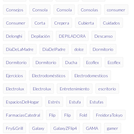
Consejos
Consola
Consola
Consolas
consumer
Consumer
Corta
Crepera
Cubierta
Cuidados
Delonghi
Depilación
DEPILADORA
Descanso
DíaDeLaMadre
DiaDelPadre
dolce
Dormitorio
Dormitorio
Dormitorio
Ducha
Ecoflex
Ecoflex
Ejercicios
Electrodomésticos
Electrodomesticos
Electrolux
Electrolux
Entretenimiento
escritorio
EspaciosDelHogar
Estrés
Estufa
Estufas
FarmaciasCatedral
Flip
Flip
Fold
FreidoraTokyo
Fry&Grill
Galaxy
GalaxyZFlip4
GAMA
gamer