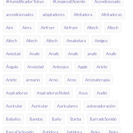
#HumidificadorTokyo
#LimpiezaEficiente
Acondicionado
acondicionados
adaptadores
Afeitadora
Afeitadoras
Aire
Aires
Airfryer
Airfryer
Altech
Altech
Altech
Altech
Altech
Amalodara
Amigos
Amistad
Anafe
Anafe
Anafe
anafe
Anafe
Ángulo
Ansiedad
Anteojos
Apple
Ariete
Ariete
armario
Arno
Arno
Aromaterapia
Aspiradoras
AspiradorasRobot
Asus
Audio
Auricular
Auricular
Auriculares
autoexploración
Babyliss
Bandas
Baño
Barba
BarradeSonido
BarraDeSonido
Batidora
batidora
Beko
Beko