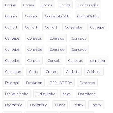
Cocina
Cocina
Cocina
Cocina
Cocina rápida
Cocinas
Cocinas
CocinaSaludable
CompaOnline
Confort
Confort
Confort
Congelador
Consejos
Consejos
Consejos
Consejos
Consejos
Consejos
Consejos
Consejos
Consejos
Consejos
Consola
Consola
Consolas
consumer
Consumer
Corta
Crepera
Cubierta
Cuidados
Delonghi
Depilación
DEPILADORA
Descanso
DíaDeLaMadre
DiaDelPadre
dolce
Dormitorio
Dormitorio
Dormitorio
Ducha
Ecoflex
Ecoflex