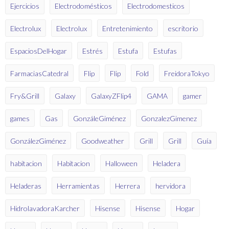
Ejercicios
Electrodomésticos
Electrodomesticos
Electrolux
Electrolux
Entretenimiento
escritorio
EspaciosDelHogar
Estrés
Estufa
Estufas
FarmaciasCatedral
Flip
Flip
Fold
FreidoraTokyo
Fry&Grill
Galaxy
GalaxyZFlip4
GAMA
gamer
games
Gas
GonzáleGiménez
GonzalezGimenez
GonzálezGiménez
Goodweather
Grill
Grill
Guía
habitacion
Habitacion
Halloween
Heladera
Heladeras
Herramientas
Herrera
hervidora
HidrolavadoraKarcher
Hisense
Hisense
Hogar