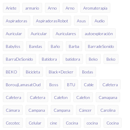
Ariete
armario
Arno
Arno
Aromaterapia
Aspiradoras
AspiradorasRobot
Asus
Audio
Auricular
Auricular
Auriculares
autoexploración
Babyliss
Bandas
Baño
Barba
BarradeSonido
BarraDeSonido
Batidora
batidora
Beko
Beko
BEKO
Bicicleta
Black+Decker
Bodas
BoroujLamasatOud
Boss
BTU
Cable
Cafetera
Cafetera
Cafetera
Calefon
Calefon
Camapana
Cámara
Campana
Campana
Cáncer
Carolina
Cecotec
Celular
cine
Cocina
cocina
Cocina