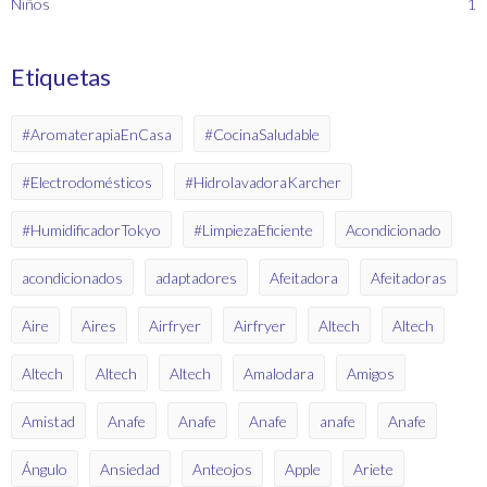
Niños
1
Etiquetas
#AromaterapiaEnCasa
#CocinaSaludable
#Electrodomésticos
#HidrolavadoraKarcher
#HumidificadorTokyo
#LimpiezaEficiente
Acondicionado
acondicionados
adaptadores
Afeitadora
Afeitadoras
Aire
Aires
Airfryer
Airfryer
Altech
Altech
Altech
Altech
Altech
Amalodara
Amigos
Amistad
Anafe
Anafe
Anafe
anafe
Anafe
Ángulo
Ansiedad
Anteojos
Apple
Ariete