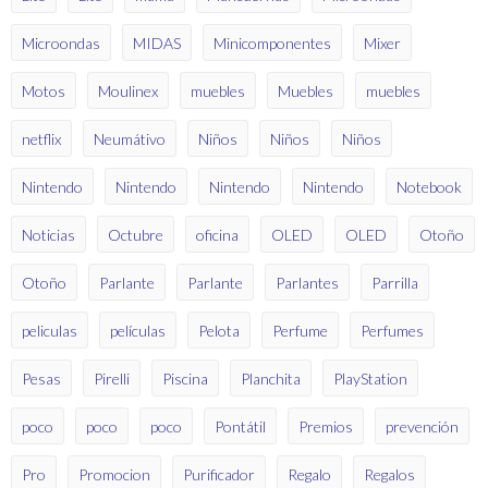
Microondas
MIDAS
Minicomponentes
Mixer
Motos
Moulinex
muebles
Muebles
muebles
netflix
Neumátivo
Niños
Niños
Niños
Nintendo
Nintendo
Nintendo
Nintendo
Notebook
Noticias
Octubre
oficina
OLED
OLED
Otoño
Otoño
Parlante
Parlante
Parlantes
Parrilla
peliculas
películas
Pelota
Perfume
Perfumes
Pesas
Pirelli
Piscina
Planchita
PlayStation
poco
poco
poco
Pontátil
Premios
prevención
Pro
Promocion
Purificador
Regalo
Regalos