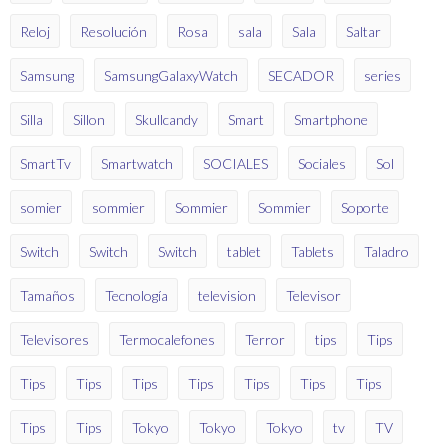
Reloj
Resolución
Rosa
sala
Sala
Saltar
Samsung
SamsungGalaxyWatch
SECADOR
series
Silla
Sillon
Skullcandy
Smart
Smartphone
SmartTv
Smartwatch
SOCIALES
Sociales
Sol
somier
sommier
Sommier
Sommier
Soporte
Switch
Switch
Switch
tablet
Tablets
Taladro
Tamaños
Tecnología
television
Televisor
Televisores
Termocalefones
Terror
tips
Tips
Tips
Tips
Tips
Tips
Tips
Tips
Tips
Tips
Tips
Tokyo
Tokyo
Tokyo
tv
TV