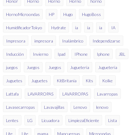
Honor
Horno
Horno
Horno
horno
HornoMicroondas
HP
Hugo
HugoBoss
HumidificadorTokyo
Hydrate
ia
ia
ia
IA
Impresora
impresora
Inalámbrico
Independizarse
Inducción
Invierno
Ipad
IPhone
Iphone
JBL
juegos
Juegos
Juegos
Jugueteria
Jugueteria
Juguetes
Juguetes
KitBritania
Kits
Kolke
Lattafa
LAVARROPAS
LAVARROPAS
Lavarropas
Lavasecarropas
Lavavajillas
Lenovo
lenovo
Lentes
LG
Licuadora
LimpiezaEficiente
Lista
Lite
Lite
mama
Mancuernas
Microondas