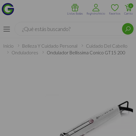
0
Listas Bodas
Registro/Inicio
Favoritos
Carrito
Buscar
Menú
Inicio
Belleza Y Cuidado Personal
Cuidado Del Cabello
Onduladores
Ondulador Bellissima Conico GT15 200