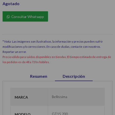
Agotado
Consultar Whatsapp
* Nota: Las imágenes son ilustrativas, la información y precios pueden sufrir
modificaciones y/o correcciones. En caso de dudas, contacte con nosotros.
Reportar un error
.
Precio válido para saldos disponibles en tiendas. El tiempo estimado de entrega de
los pedidos es de 48 a 72 hs hábiles.
Resumen
Descripción
Marca
Bellissima
Modelo
GT15 200