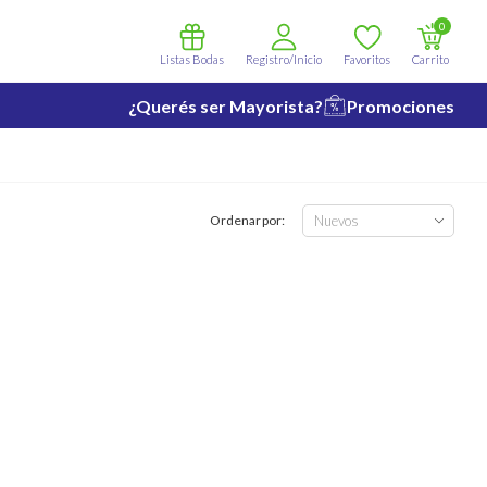
0
Listas Bodas
Registro/Inicio
Favoritos
Carrito
¿Querés ser Mayorista?
Promociones
Ordenar por: