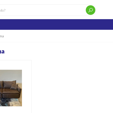
ama
ma