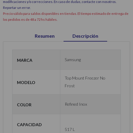
modificaciones y/o correcciones. En caso de dudas, contacte con nosotros.
Reportar un error
.
Precio válido para saldos disponibles en tiendas. El tiempo estimado de entrega de
los pedidos es de 48 a 72 hs hábiles.
Resumen
Descripción
Marca
Samsung
Top Mount Freezer No
Modelo
Frost
Color
Refined Inox
Capacidad
517 L