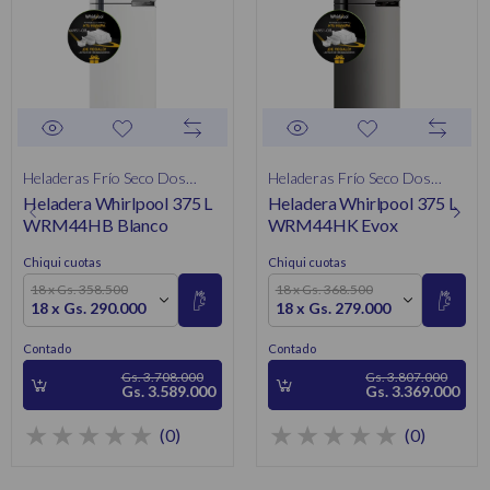
Heladeras Frío Seco Dos
Heladeras Frío Seco Dos
Heladera Whirlpool 375 L
Heladera Whirlpool 375 L
Puertas
Puertas
WRM44HB Blanco
WRM44HK Evox
Chiqui cuotas
Chiqui cuotas
18 x Gs. 358.500
18 x Gs. 368.500
18 x Gs. 290.000
18 x Gs. 279.000
Contado
Contado
Gs. 3.708.000
Gs. 3.807.000
Gs. 3.589.000
Gs. 3.369.000
(0)
(0)