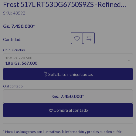
Frost 517L RT53DG6750S9ZS -Refined
Inox
SKU: 43592
Gs. 7.450.000
*
Cantidad:
Chiqui cuotas
18 x Gs. 720.500
18 x Gs. 567.000
Solicita tus chiquicuotas
O al contado
Gs. 7.450.000
*
Compra al contado
* Nota: Las imágenes son ilustrativas, la información y precios pueden sufrir