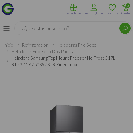
0
Listas Bodas
Registro/Inicio
Favoritos
Carrito
Buscar
Menú
Inicio
Refrigeración
Heladeras Frío Seco
Heladeras Frío Seco Dos Puertas
Heladera Samsung Top Mount Freezer No Frost 517L
RT53DG6750S9ZS -Refined Inox