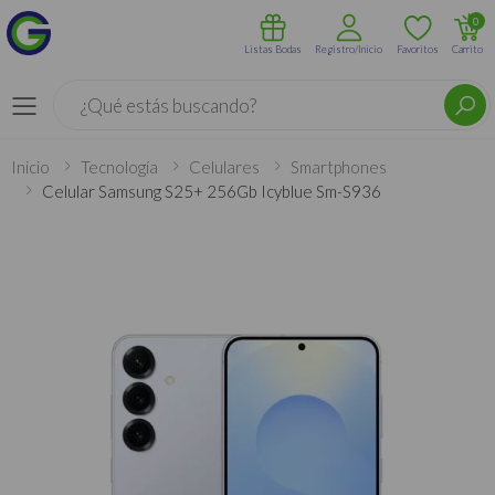
0
Listas Bodas
Registro/Inicio
Favoritos
Carrito
Buscar
Menú
Inicio
Tecnología
Celulares
Smartphones
Celular Samsung S25+ 256Gb Icyblue Sm-S936