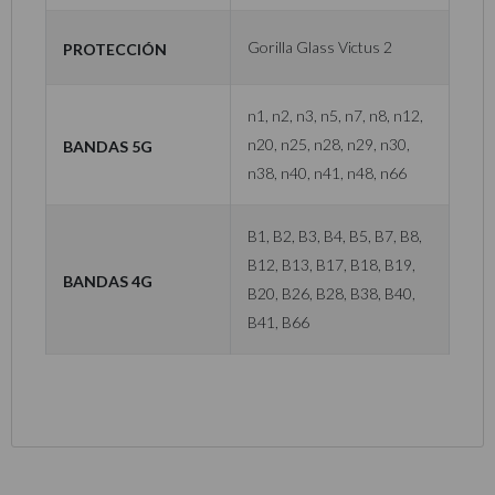
Protección
Gorilla Glass Victus 2
n1, n2, n3, n5, n7, n8, n12,
Bandas 5G
n20, n25, n28, n29, n30,
n38, n40, n41, n48, n66
B1, B2, B3, B4, B5, B7, B8,
B12, B13, B17, B18, B19,
Bandas 4G
B20, B26, B28, B38, B40,
B41, B66