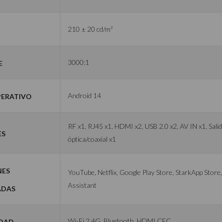
210 ± 20 cd/m²
e
3000:1
perativo
Android 14
RF x1, RJ45 x1, HDMI x2, USB 2.0 x2, AV IN x1, Sali
es
óptica/coaxial x1
nes
YouTube, Netflix, Google Play Store, StarkApp Stor
Assistant
adas
idad
Wi-Fi 2.4G, Bluetooth, HDMI CEC