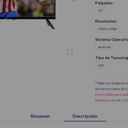
Pulgadas:
32"
Resolucion:
1366 x 768p
Sistema Operati
Android
Tipo de Tecnolog
LED
* Nota: Las imágenes s
y/o correcciones. En 
Precio válido para sal
pedidos es de 48 a 72 
Resumen
Descripción