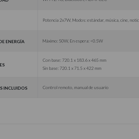
Potencia 2x7W, Modos: estándar, música, cine, notic
e Energía
Máximo: 50W, En espera: <0.5W
Con base: 720.1 x 183.6 x 465 mm
es
Sin base: 720.1 x 71.5 x 422 mm
s Incluidos
Control remoto, manual de usuario