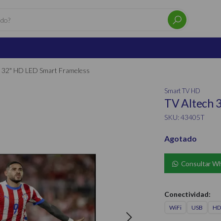
h 32" HD LED Smart Frameless
Smart TV HD
TV Altech 
SKU: 43405T
Agotado
Consultar W
Conectividad:
WiFi
USB
HD