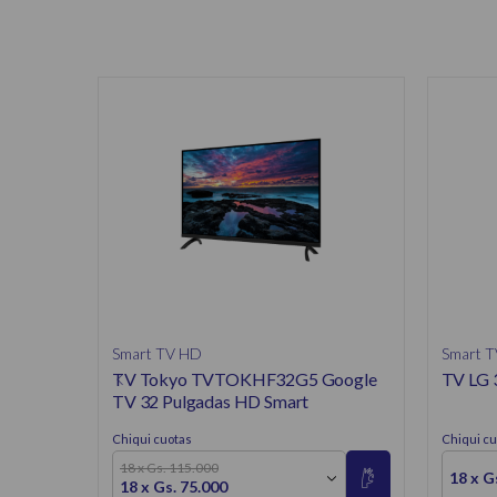
Smart TV HD
Smart 
TV Tokyo TVTOKHF32G5 Google
TV LG 
TV 32 Pulgadas HD Smart
Chiqui cuotas
Chiqui cu
18 x Gs. 115.000
18 x G
18 x Gs. 75.000