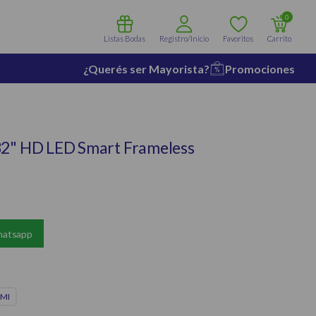
0
Listas Bodas
Registro/Inicio
Favoritos
Carrito
¿Querés ser Mayorista?
Promociones
32" HD LED Smart Frameless
hatsapp
MI