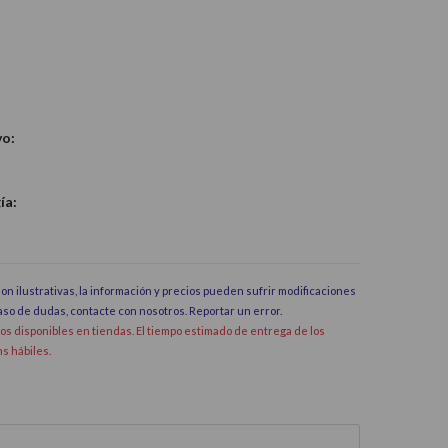
vo:
ía:
on ilustrativas, la información y precios pueden sufrir modificaciones
caso de dudas, contacte con nosotros.
Reportar un error
.
dos disponibles en tiendas. El tiempo estimado de entrega de los
hs hábiles.