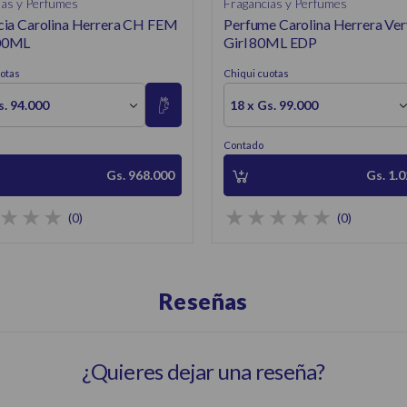
ias y Perfumes
Fragancias y Perfumes
cia Carolina Herrera CH FEM
Perfume Carolina Herrera Ve
00ML
Girl 80ML EDP
otas
Chiqui cuotas
s. 94.000
18 x Gs. 99.000
Contado
Gs. 968.000
Gs. 1.
(0)
(0)
Reseñas
¿Quieres dejar una reseña?