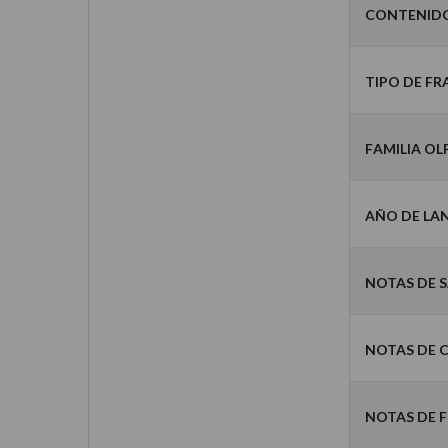
Contenid
Tipo de F
Familia Ol
Año de La
Notas de 
Notas de
Notas de 