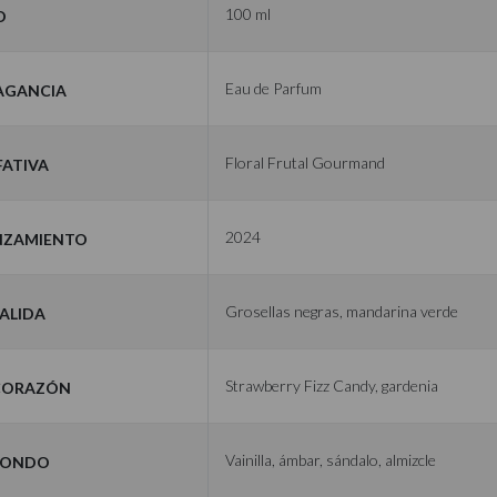
o
100 ml
ragancia
Eau de Parfum
fativa
Floral Frutal Gourmand
nzamiento
2024
Salida
Grosellas negras, mandarina verde
 Corazón
Strawberry Fizz Candy, gardenia
Fondo
Vainilla, ámbar, sándalo, almizcle