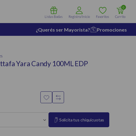
0
Listas Bodas
Registro/Inicio
Favoritos
Carrito
¿Querés ser Mayorista?
Promociones
es
ttafa Yara Candy 100ML EDP
Solicita tus chiquicuotas