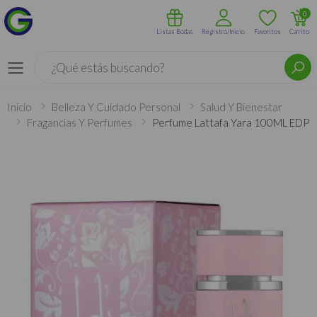
0
Listas Bodas
Registro/Inicio
Favoritos
Carrito
Buscar
Menú
Inicio
Belleza Y Cuidado Personal
Salud Y Bienestar
Fragancias Y Perfumes
Perfume Lattafa Yara 100ML EDP