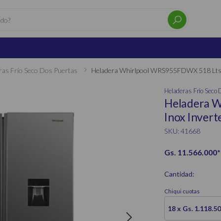
ras Frío Seco Dos Puertas
Heladera Whirlpool WRS955FDWX 518 Lts 
Heladeras Frío Seco 
Heladera 
Inox Invert
SKU: 41668
Gs. 11.566.000
*
Cantidad:
Chiqui cuotas
18 x Gs. 1.118.5