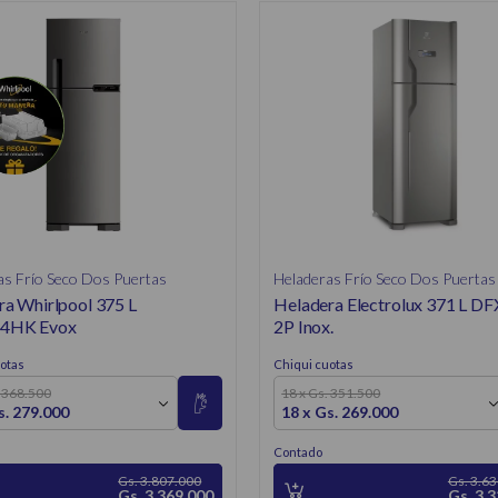
as Frío Seco Dos Puertas
Heladeras Frío Seco Dos Puertas
ra Whirlpool 375 L
Heladera Electrolux 371 L DF
HK Evox
2P Inox.
otas
Chiqui cuotas
. 368.500
18 x Gs. 351.500
s. 279.000
18 x Gs. 269.000
Contado
Gs. 3.807.000
Gs. 3.6
Gs. 3.369.000
Gs. 3.