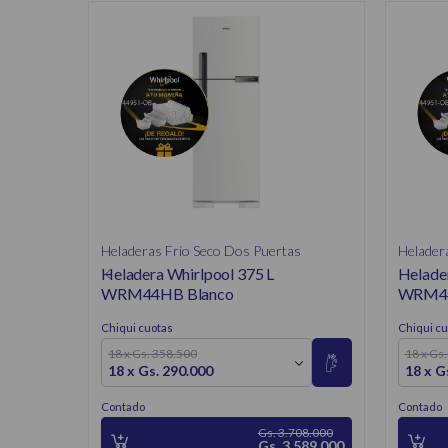
Heladeras Frío Seco Dos Puertas
Helader
Heladera Whirlpool 375 L
Helade
WRM44HB Blanco
WRM44
Chiqui cuotas
Chiqui cu
18 x Gs. 358.500
18 x Gs
18 x Gs. 290.000
18 x G
Contado
Contado
Gs. 3.708.000
Gs. 3.589.000