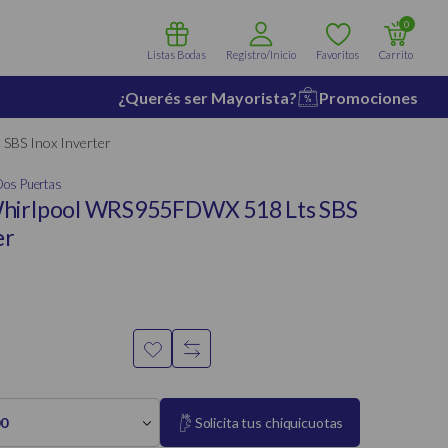
0
Listas Bodas
Registro/Inicio
Favoritos
Carrito
¿Querés ser Mayorista?
Promociones
SBS Inox Inverter
Dos Puertas
Whirlpool WRS955FDWX 518 Lts SBS
er
00
Solicita tus chiquicuotas