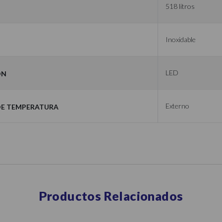
d
518 litros
Inoxidable
ón
LED
e Temperatura
Externo
Productos Relacionados