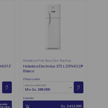
Heladera
Helader
Combi 
Chiqui cuo
18 x Gs
Contado
Heladeras Frío Seco Dos Puertas
X43 F.F
Heladera Electrolux 371 L DFN43 2P
Blanco
Chiqui cuotas
18 x Gs. 349.500
18 x Gs. 288.000
Contado
36.000
Gs. 3.612.000
329.000