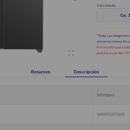
O al contado
Gs. 
* Nota: Las imágenes s
y/o correcciones. En 
Precio válido para sal
pedidos es de 48 a 72 
Resumen
Descripción
Whirlpool
WRS955FDWX