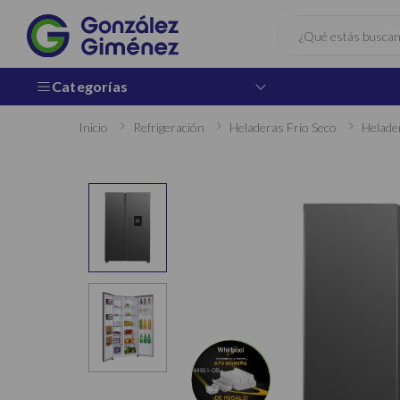
Buscar
Categorías
Inicio
Refrigeración
Heladeras Frío Seco
Helade