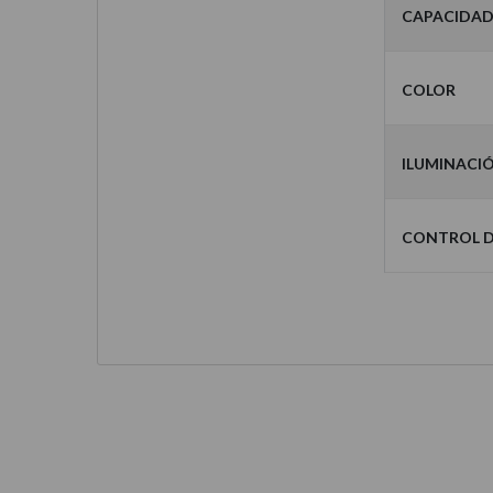
Capacida
Color
Iluminaci
Control d