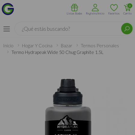
0
Listas Bodas
Registro/Inicio
Favoritos
Carrito
Buscar
Menú
Inicio
Hogar Y Cocina
Bazar
Termos Personales
Termo Hydrapeak Wide 50 Chug Graphite 1.5L