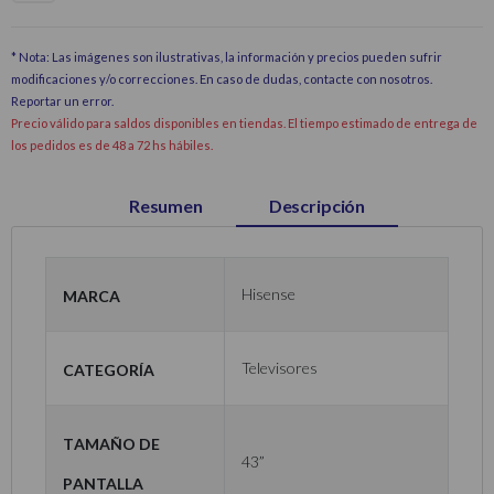
* Nota: Las imágenes son ilustrativas, la información y precios pueden sufrir
modificaciones y/o correcciones. En caso de dudas, contacte con nosotros.
Reportar un error
.
Precio válido para saldos disponibles en tiendas. El tiempo estimado de entrega de
los pedidos es de 48 a 72 hs hábiles.
Resumen
Descripción
Marca
Hisense
Categoría
Televisores
Tamaño de
43”
Pantalla