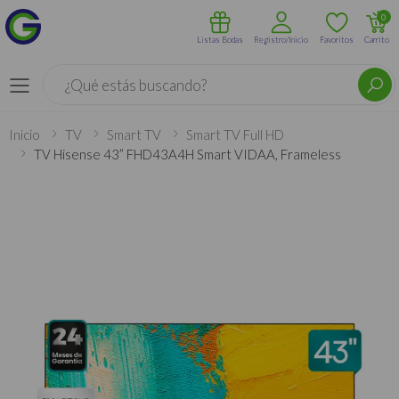
0
Listas Bodas
Registro/Inicio
Favoritos
Carrito
Buscar
Menú
Inicio
TV
Smart TV
Smart TV Full HD
TV Hisense 43” FHD43A4H Smart VIDAA, Frameless