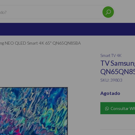
ng NEO QLED Smart 4K 65" QN65QN85BA
Smart TV 4K
TV Samsun
QN65QN8
SKU: 39803
Agotado
Consultar W