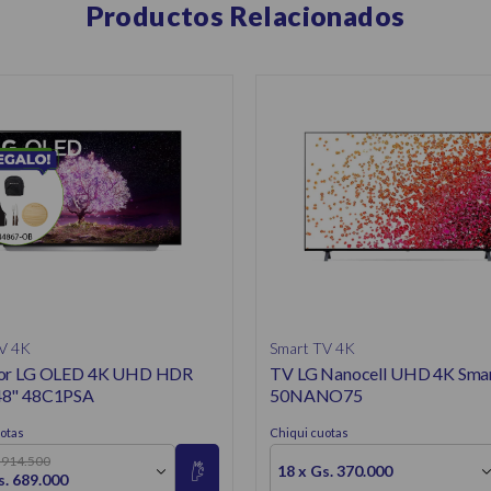
Productos Relacionados
V 4K
Smart TV 4K
sor LG OLED 4K UHD HDR
TV LG Nanocell UHD 4K Smar
48" 48C1PSA
50NANO75
otas
Chiqui cuotas
. 914.500
18 x Gs. 370.000
s. 689.000