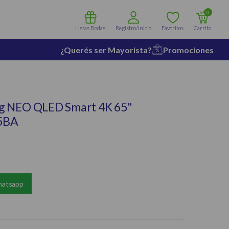
0
Listas Bodas
Registro/Inicio
Favoritos
Carrito
¿Querés ser Mayorista?
Promociones
g NEO QLED Smart 4K 65"
5BA
hatsapp