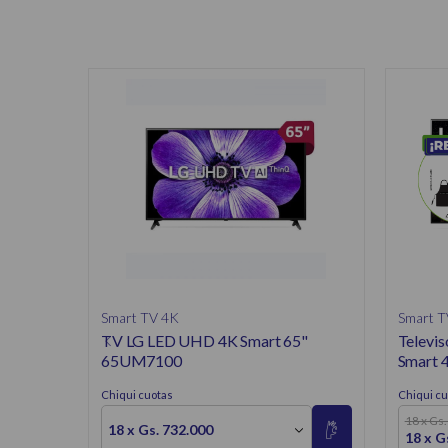
Smart TV 4K
Smart T
TV LG LED UHD 4K Smart 65"
Televi
65UM7100
Smart 
Chiqui cuotas
Chiqui cu
18 x Gs
18 x Gs. 732.000
18 x G