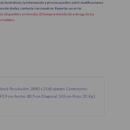
on ilustrativas, la información y precios pueden sufrir modificaciones
caso de dudas, contacte con nosotros.
Reportar un error
.
dos disponibles en tiendas. El tiempo estimado de entrega de los
hs hábiles.
tion) Resolución: 3840 x 2160 píxeles Conectores:
43,9 cm Ancho: 80,9 cm Diagonal: 165 cm Peso: 20 Kg ]