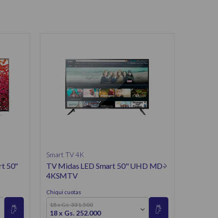
Smart T
TV LG N
65NAN
Chiqui cuo
18 x Gs.
18 x Gs
Contado
Smart TV 4K
t 50"
TV Midas LED Smart 50" UHD MD-
4KSMTV
Chiqui cuotas
18 x Gs. 331.500
18 x Gs. 252.000