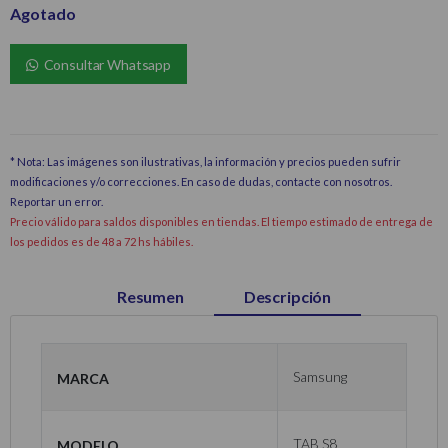
Agotado
Consultar Whatsapp
* Nota: Las imágenes son ilustrativas, la información y precios pueden sufrir
modificaciones y/o correcciones. En caso de dudas, contacte con nosotros.
Reportar un error
.
Precio válido para saldos disponibles en tiendas. El tiempo estimado de entrega de
los pedidos es de 48 a 72 hs hábiles.
Resumen
Descripción
Marca
Samsung
Modelo
TAB S8