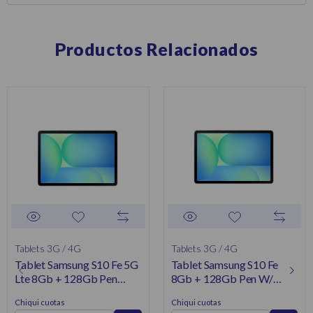
Productos Relacionados
Tablets 3G / 4G
Tablets 3G / 4G
Tablet Samsung S10 Fe 5G
Tablet Samsung S10 Fe
Lte 8Gb + 128Gb Pen
8Gb + 128Gb Pen W/
W/Book Cover Gray SM-
Book Cover Gray SM-
Chiqui cuotas
Chiqui cuotas
X526BZADUPO
X520NZADUPO