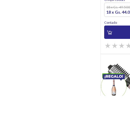
18 x Gs. 49.500
18 x Gs. 44.
Contado
Secadores de P