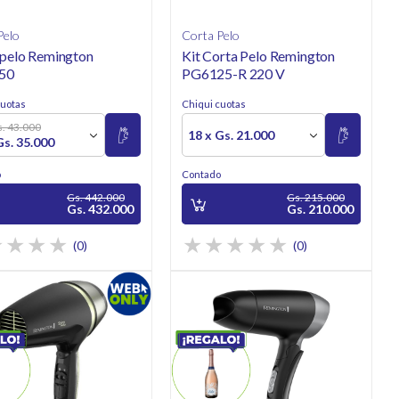
Pelo
Corta Pelo
 pelo Remington
Kit Corta Pelo Remington
50
PG6125-R 220 V
cuotas
Chiqui cuotas
s. 43.000
18 x Gs. 21.000
Gs. 35.000
o
Contado
Gs. 442.000
Gs. 215.000
Gs. 432.000
Gs. 210.000
(0)
(0)