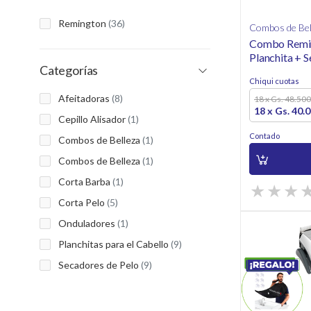
Remington
(36)
Combos de Bel
Combo Remi
Planchita + 
Categorías
Luxe
Chiqui cuotas
Afeitadoras
(8)
18 x Gs. 48.500
18 x Gs. 40.
Cepillo Alisador
(1)
Contado
Combos de Belleza
(1)
Combos de Belleza
(1)
Corta Barba
(1)
Corta Pelo
(5)
Onduladores
(1)
Planchitas para el Cabello
(9)
Secadores de Pelo
(9)