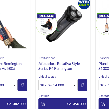
elo
Afeitadoras
Planchi
ire Remington
Afeitadora Rotativa Style
Planc
e As 5805
Series R4 Remington
S1300
Chiqui cuotas
Chiqui 
000
18 x Gs. 34.000
10 x 
Contado
Contad
Gs. 382.000
Gs. 350.000