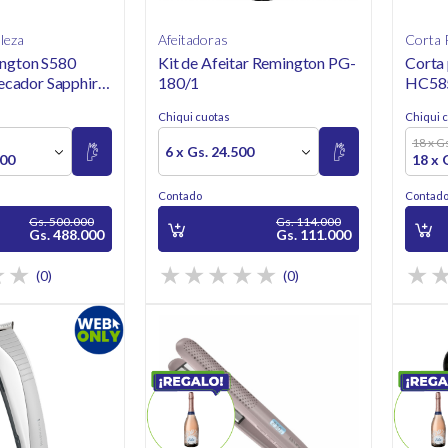
leza
Afeitadoras
Corta 
ngton S580
Kit de Afeitar Remington PG-
Corta
Secador Sapphire
180/1
HC58
Chiqui cuotas
Chiqui 
18 x G
6 x Gs. 24.500
000
18 x 
Contado
Contad
Gs. 500.000
Gs. 114.000
Gs. 488.000
Gs. 111.000
(0)
(0)