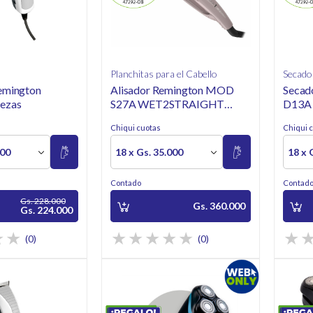
Planchitas para el Cabello
Secado
emington
Alisador Remington MOD
Secad
ezas
S27A WET2STRAIGHT
D13A 
Ceramica Avanzada
Chiqui cuotas
Chiqui 
500
18 x Gs. 35.000
18 x 
Contado
Contad
Gs. 228.000
Gs. 360.000
Gs. 224.000
(0)
(0)