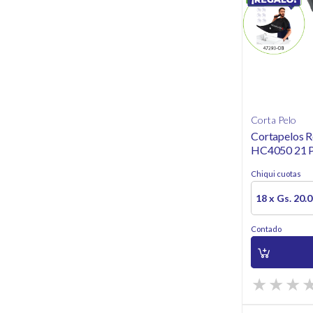
Corta Pelo
Cortapelos 
HC4050 21 Pi
Acero Quirúr
Chiqui cuotas
18 x Gs. 20.
Contado