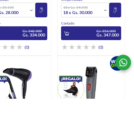
s. 33.500
18 x Gs. 34.500
Gs. 28.000
18 x Gs. 30.000
o
Contado
Gs. 342.000
Gs. 356.000
Gs. 334.000
Gs. 347.000
(0)
(0)
tas para el Cabello
Corta Barba