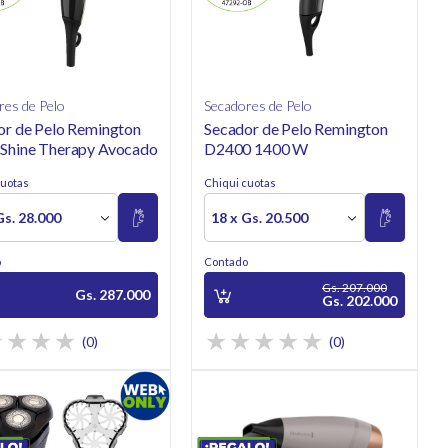
res de Pelo
Secadores de Pelo
or de Pelo Remington
Secador de Pelo Remington
Shine Therapy Avocado
D2400 1400 W
cuotas
Chiqui cuotas
Gs. 28.000
18 x Gs. 20.500
o
Contado
Gs. 207.000
Gs. 287.000
Gs. 202.000
(0)
(0)