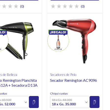
(0)
(0)
 de Belleza
Secadores de Pelo
 Remington Planchita
Secador Remington AC9096
 S12A + Secadora D13A
cuotas
Chiqui cuotas
s. 60.500
18 x Gs. 44.000
Gs. 52.000
18 x Gs. 35.000