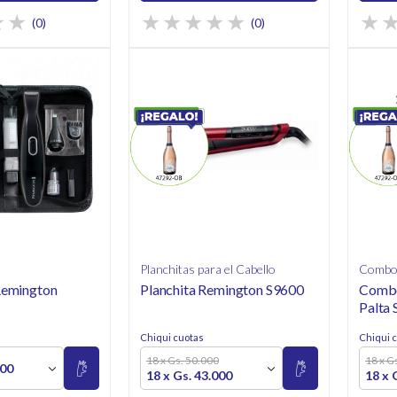
(0)
(0)
Planchitas para el Cabello
Combos
 Remington
Planchita Remington S9600
Combo
Palta
Chiqui cuotas
Chiqui 
18 x Gs. 50.000
18 x G
500
18 x Gs. 43.000
18 x 