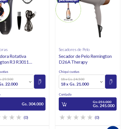
doras
Secadores de Pelo
dora Rotativa
Secador de Pelo Remington
gton R3 R3011
D26A Therapy
ite Serie Opp
cuotas
Chiqui cuotas
s. 29.500
18 x Gs. 24.500
Gs. 22.000
18 x Gs. 21.000
o
Contado
Gs. 251.000
Gs. 304.000
Gs. 245.000
(0)
(0)