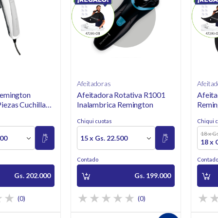
Afeitadoras
Afeita
Remington
Afeitadora Rotativa R1001
Afeita
ezas Cuchillas
Inalambrica Remington
Remin
gico
Graph
Chiqui cuotas
Chiqui 
18 x G
000
15 x Gs. 22.500
18 x 
Contado
Contad
Gs. 202.000
Gs. 199.000
(0)
(0)