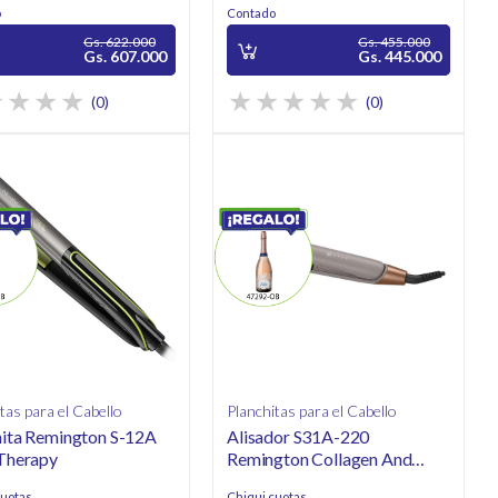
o
Contado
Gs. 622.000
Gs. 455.000
Gs. 607.000
Gs. 445.000
(0)
(0)
tas para el Cabello
Planchitas para el Cabello
hita Remington S-12A
Alisador S31A-220
 Therapy
Remington Collagen And
Biotin Therapy
cuotas
Chiqui cuotas