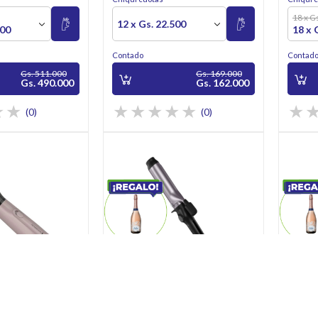
18 x G
12 x Gs. 22.500
000
18 x 
Contado
Contad
Gs. 511.000
Gs. 169.000
Gs. 490.000
Gs. 162.000
(0)
(0)
elo
Onduladores
Planchi