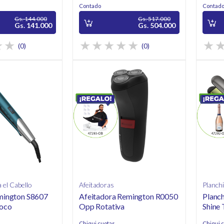
Contado
Contad
Gs. 144.000
Gs. 517.000
Gs. 141.000
Gs. 504.000
(0)
(0)
 el Cabello
Afeitadoras
Planchi
mington S8607
Afeitadora Remington R0050
Planc
oco
Opp Rotativa
Shine
Chiqui cuotas
Chiqui 