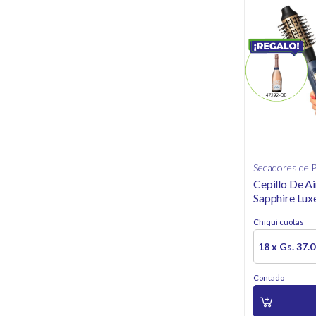
Secadores de P
Cepillo De A
Sapphire Lux
Chiqui cuotas
18 x Gs. 37.
Contado