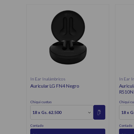
In Ear Inalámbricos
In Ear I
Auricular LG FN4 Negro
Auricu
R510NZ
Chiqui cuotas
Chiqui cu
18 x Gs. 62.500
18 x G
Contado
Contado