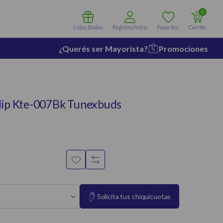
0
Listas Bodas
Registro/Inicio
Favoritos
Carrito
¿Querés ser Mayorista?
Promociones
Klip Kte-007Bk Tunexbuds
Solicita tus chiquicuotas