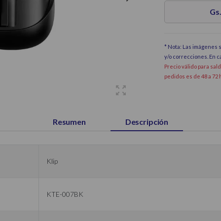
Gs.
* Nota: Las imágenes s
y/o correcciones. En 
Precio válido para sal
pedidos es de 48 a 72 
Resumen
Descripción
Klip
KTE-007BK