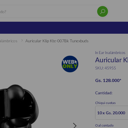
alámbricos
Auricular Klip Kte-007Bk Tunexbuds
In Ear Inalámbricos
Auricular 
SKU: 45955
Gs. 128.000
*
Cantidad:
Chiqui cuotas
10 x Gs. 20.000
O al contado