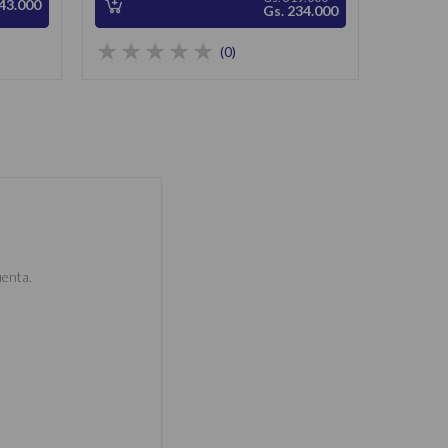
43.000
Gs. 234.000
(0)
uenta.