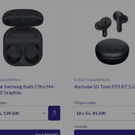
nalámbricos
In Ear Inalámbricos
lar Samsung Buds 2 Pro SM-
Auricular LG Tone-FP5 BT 5.
 Graphite
otas
Chiqui cuotas
s. 139.500
18 x Gs. 81.500
Contado
Gs. 1.439.000