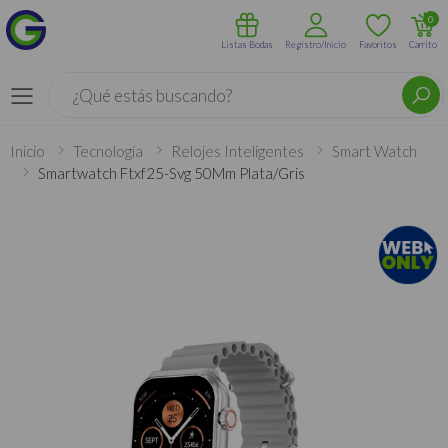
0
Listas Bodas
Registro/Inicio
Favoritos
Carrito
Buscar
Menú
Inicio
Tecnología
Relojes Inteligentes
Smart Watch
Smartwatch Ftxf25-Svg 50Mm Plata/Gris