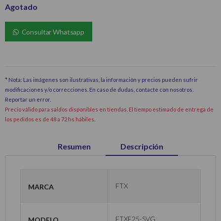
Agotado
Consultar Whatsapp
* Nota: Las imágenes son ilustrativas, la información y precios pueden sufrir
modificaciones y/o correcciones. En caso de dudas, contacte con nosotros.
Reportar un error
.
Precio válido para saldos disponibles en tiendas. El tiempo estimado de entrega de
los pedidos es de 48 a 72 hs hábiles.
Resumen
Descripción
Marca
FTX
Modelo
FTXF25-SVG