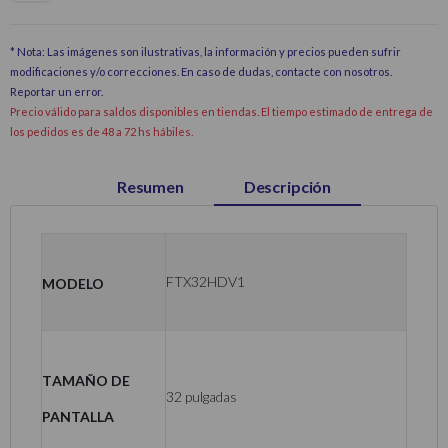
* Nota: Las imágenes son ilustrativas, la información y precios pueden sufrir
modificaciones y/o correcciones. En caso de dudas, contacte con nosotros.
Reportar un error
.
Precio válido para saldos disponibles en tiendas. El tiempo estimado de entrega de
los pedidos es de 48 a 72 hs hábiles.
Resumen
Descripción
Modelo
FTX32HDV1
Tamaño de
32 pulgadas
pantalla