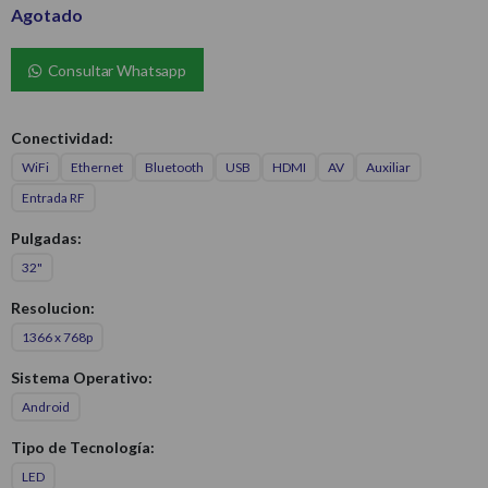
Agotado
Consultar Whatsapp
Conectividad:
WiFi
Ethernet
Bluetooth
USB
HDMI
AV
Auxiliar
Entrada RF
Pulgadas:
32"
Resolucion:
1366 x 768p
Sistema Operativo:
Android
Tipo de Tecnología:
LED