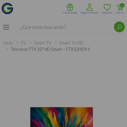
0
Listas Bodas
Registro/Inicio
Favoritos
Carrito
Buscar
Menú
Inicio
TV
Smart TV
Smart TV HD
Televisor FTX 32" HD Smart – FTX32HDV1